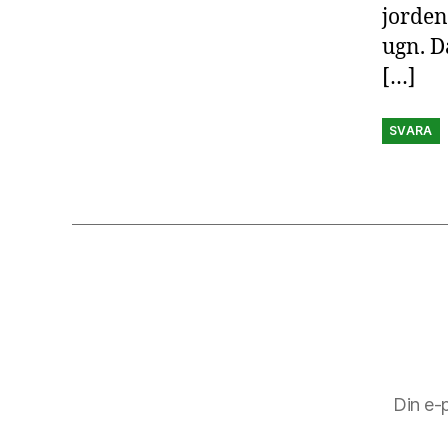
jorden
ugn. Då
[…]
SVARA
Din e-