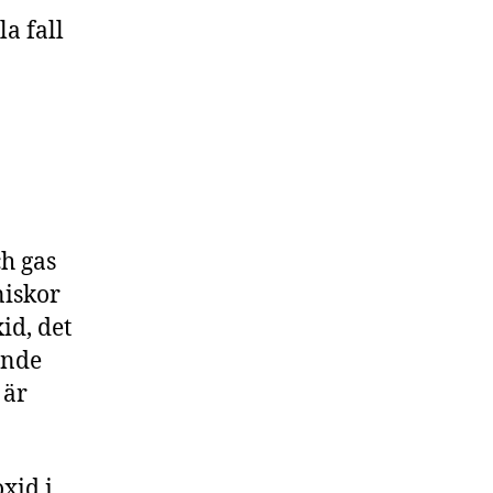
a fall
ch gas
niskor
id, det
ande
 är
xid i