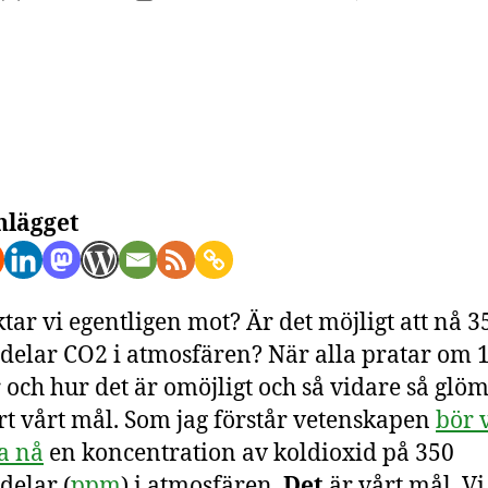
nlägget
ktar vi egentligen mot? Är det möjligt att nå 3
delar CO2 i atmosfären? När alla pratar om 1
 och hur det är omöjligt och så vidare så glö
ort vårt mål. Som jag förstår vetenskapen
bör 
a nå
en koncentration av koldioxid på 350
delar (
ppm
) i atmosfären.
Det
är vårt mål. Vi