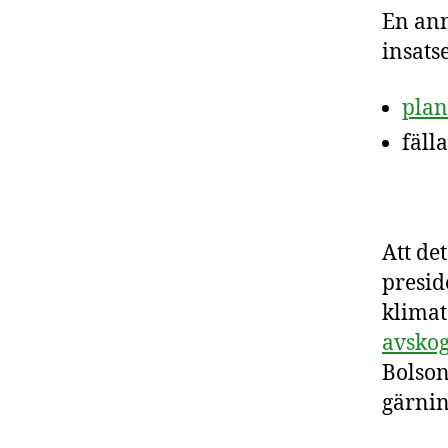
En ann
insatse
plan
fälla
Att det
presid
klimat
avsko
Bolson
gärnin