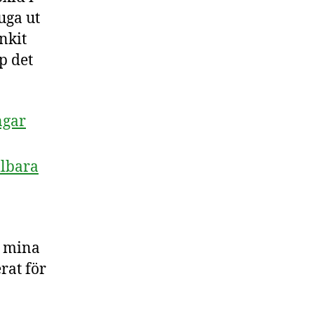
uga ut
nkit
p det
ngar
llbara
i mina
rat för