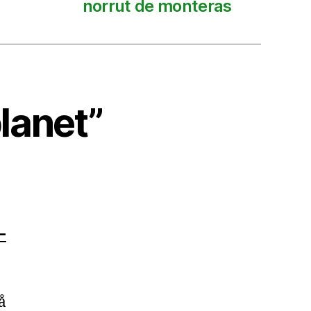
norrut de monteras
planet”
-
å