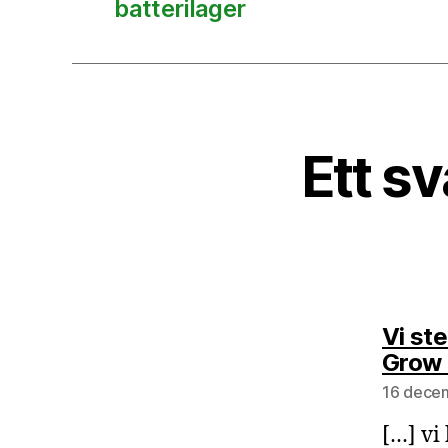
batterilager
Ett sv
Vi st
Grow 
16 decem
[…] vi