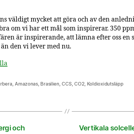
nns väldigt mycket att göra och av den anled
 bra om vi har ett mål som inspirerar. 350 ppm
ären är inspirerande, att lämna efter oss en 
 än den vi lever med nu.
lla
rbera
,
Amazonas
,
Brasilien
,
CCS
,
CO2
,
Koldioxidutsläpp
ergi och
Vertikala solcell