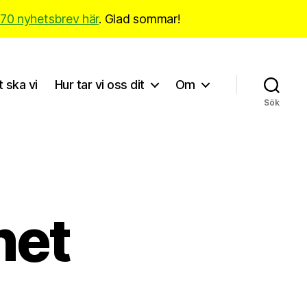
170 nyhetsbrev här
. Glad sommar!
t ska vi
Hur tar vi oss dit
Om
Sök
net
till