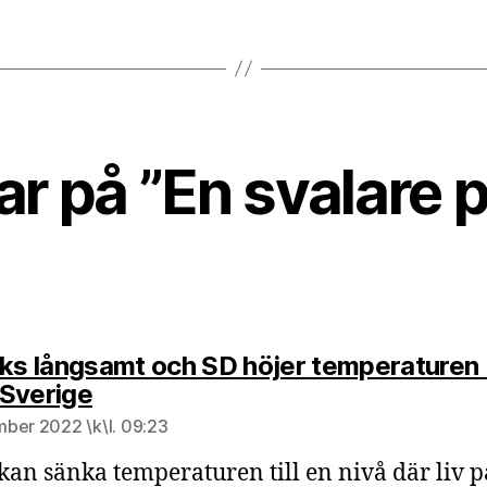
ar på ”En svalare 
eks långsamt och SD höjer temperaturen 
säger:
Sverige
ber 2022 \k\l. 09:23
 kan sänka temperaturen till en nivå där liv p