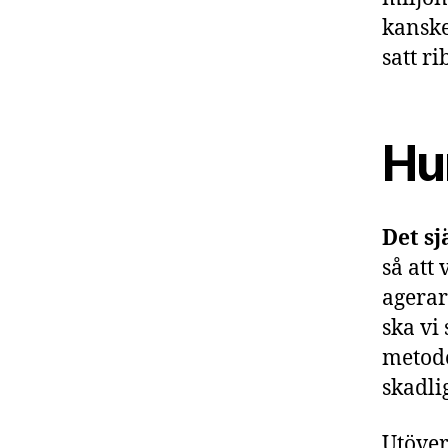
kanske
satt ri
Hur
Det sj
så att
agerar
ska vi
metode
skadlig
Utöver