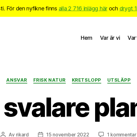
i. För den nyfikne finns
alla 2 716 inlägg här
och
drygt 
Hem
Var är vi
Var
Kategorier
ANSVAR
FRISK NATUR
KRETSLOPP
UTSLÄPP
 svalare pla
Av
rikard
15 november 2022
1 kommentar
Inläggsförfattare
Inläggsdatum