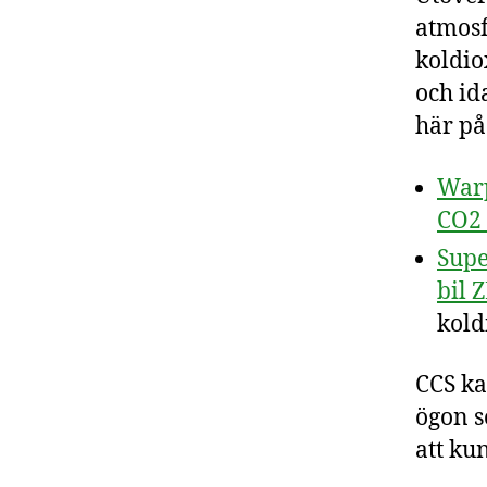
atmosf
koldio
och id
här på 
Warp
CO2 
Supe
bil 
kold
CCS ka
ögon s
att ku