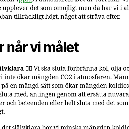
 upplever det som omöjligt men då har vi i all
bban tillräckligt högt, något att sträva efter.
 når vi målet
älvklara 👉🏽
Vi ska sluta förbränna kol, olja o
 vi inte ökar mängden CO2 i atmosfären. Män
 på en mängd sätt som ökar mängden koldiox
 sluta med, antingen genom att ersätta nuvar
r och beteenden eller helt sluta med det som
t.
 det självklara bör vi minska mängden koldio