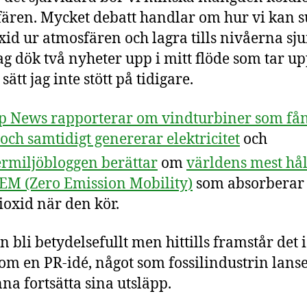
ären. Mycket debatt handlar om hur vi kan s
xid ur atmosfären och lagra tills nivåerna sju
ag dök två nyheter upp i mitt flöde som tar up
sätt jag inte stött på tidigare.
 News rapporterar om vindturbiner som få
och samtidigt genererar elektricitet
och
rmiljöbloggen berättar
om
världens mest hå
ZEM (Zero Emission Mobility)
som absorberar
ioxid när den kör.
n bli betydelsefullt men hittills framstår det 
om en PR-idé, något som fossilindustrin lanse
nna fortsätta sina utsläpp.