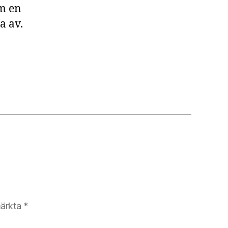
om en
a av.
märkta
*