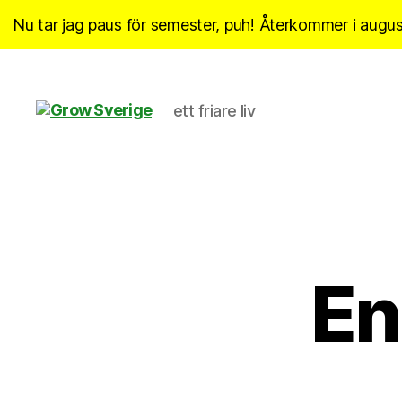
Nu tar jag paus för semester, puh! Återkommer i august
ett friare liv
Grow
Sverige
En