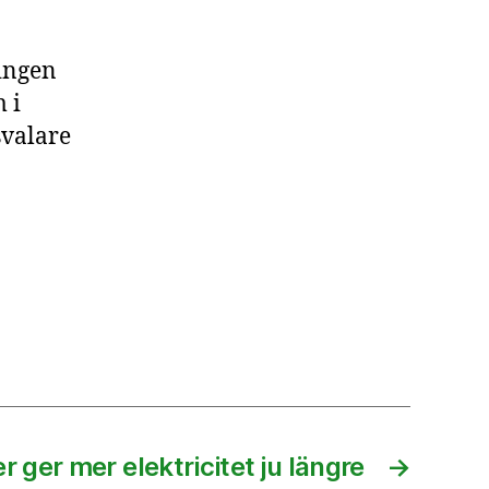
ningen
 i
svalare
er ger mer elektricitet ju längre
→