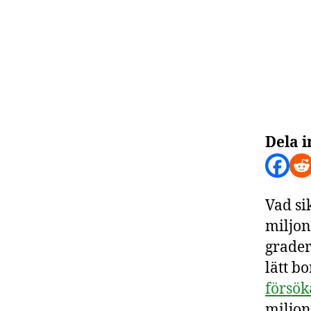
Dela i
Vad si
miljon
grader
lätt b
försök
miljon