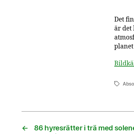
Det fi
är det
atmosf
planet
Bildkä
Abso
Etiketter
←
86 hyresrätter i trä med solen