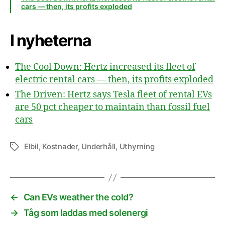
cars — then, its profits exploded
I nyheterna
The Cool Down: Hertz increased its fleet of
electric rental cars — then, its profits exploded
The Driven: Hertz says Tesla fleet of rental EVs
are 50 pct cheaper to maintain than fossil fuel
cars
Elbil
,
Kostnader
,
Underhåll
,
Uthyrning
Etiketter
←
Can EVs weather the cold?
→
Tåg som laddas med solenergi