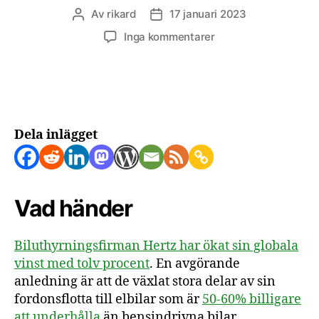
Av
rikard
17 januari 2023
Inläggsförfattare
Inläggsdatum
till
Inga kommentarer
Hertz
växlar
upp
till
eldrift
och
Dela inlägget
minskar
sina
underhållskostnader
Vad händer
Biluthyrningsfirman Hertz har ökat sin globala
vinst med tolv procent
. En avgörande
anledning är att de växlat stora delar av sin
fordonsflotta till elbilar som är
50-60% billigare
att underhålla
än bensindrivna bilar.