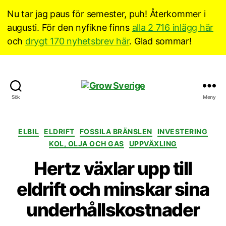
Nu tar jag paus för semester, puh! Återkommer i
augusti. För den nyfikne finns
alla 2 716 inlägg här
och
drygt 170 nyhetsbrev här
. Glad sommar!
Grow
Sök
Meny
Sverige
Kategorier
ELBIL
ELDRIFT
FOSSILA BRÄNSLEN
INVESTERING
KOL, OLJA OCH GAS
UPPVÄXLING
Hertz växlar upp till
eldrift och minskar sina
underhållskostnader