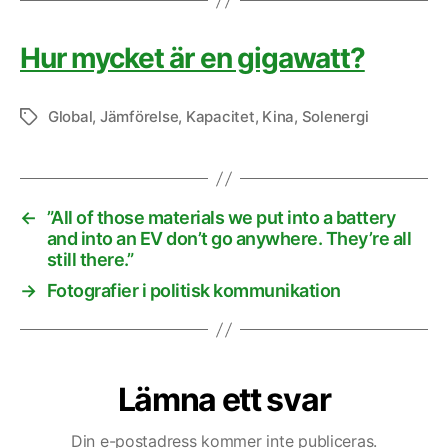
Hur mycket är en gigawatt?
Global
,
Jämförelse
,
Kapacitet
,
Kina
,
Solenergi
Etiketter
←
”All of those materials we put into a battery
and into an EV don’t go anywhere. They’re all
still there.”
→
Fotografier i politisk kommunikation
Lämna ett svar
Din e-postadress kommer inte publiceras.