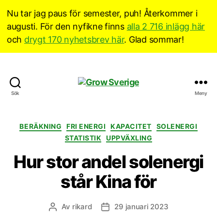
Nu tar jag paus för semester, puh! Återkommer i
augusti. För den nyfikne finns
alla 2 716 inlägg här
och
drygt 170 nyhetsbrev här
. Glad sommar!
Grow
Sök
Meny
Sverige
Kategorier
BERÄKNING
FRI ENERGI
KAPACITET
SOLENERGI
STATISTIK
UPPVÄXLING
Hur stor andel solenergi
står Kina för
Av
rikard
29 januari 2023
Inläggsförfattare
Inläggsdatum