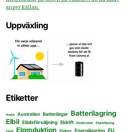
anger källan.
Uppväxling
Etiketter
Batterilagring
Australien
Batterilager
Andel
Elbil
Elbilsförsäljning
Eldrift
Elektricitet
Elektrifiering
Elproduktion
EU
Energilagring
Ember
Elnät