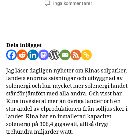
till
Inga kommentarer
Hur
stor
andel
solenergi
står
Kina
Dela inlägget
för
Jag läser dagligen nyheter om Kinas solparker,
landets enorma satsningar och utbyggnad av
solenergi och hur mycket mer solenergi landet
står för jämfört med alla andra. Och visst har
Kina investerat mer än övriga länder och en
stor andel av elproduktionen från solljus sker i
landet. Kina har en installerad kapacitet
solenergi på 306,4 gigawatt, alltså drygt
trehundra miljarder watt.