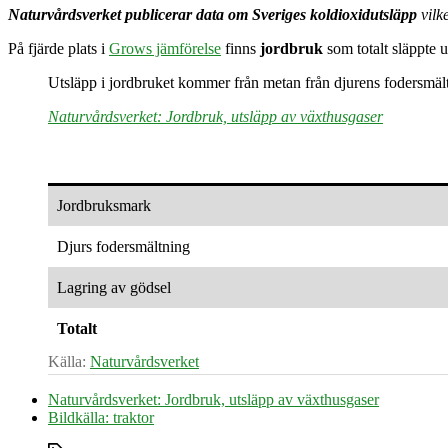
Naturvårdsverket publicerar data om Sveriges koldioxidutsläpp
vilk
På fjärde plats i
Grows jämförelse
finns
jordbruk
som totalt släppte 
Utsläpp i jordbruket kommer från metan från djurens fodersmält
Naturvårdsverket: Jordbruk, utsläpp av växthusgaser
Jordbruksmark
Djurs fodersmältning
Lagring av gödsel
Totalt
Källa:
Naturvårdsverket
Naturvårdsverket: Jordbruk, utsläpp av växthusgaser
Bildkälla: traktor