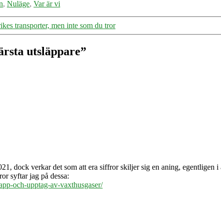
n
,
Nuläge
,
Var är vi
rikes transporter, men inte som du tror
ärsta utsläppare”
21, dock verkar det som att era siffror skiljer sig en aning, egentligen i a
or syftar jag på dessa:
slapp-och-upptag-av-vaxthusgaser/