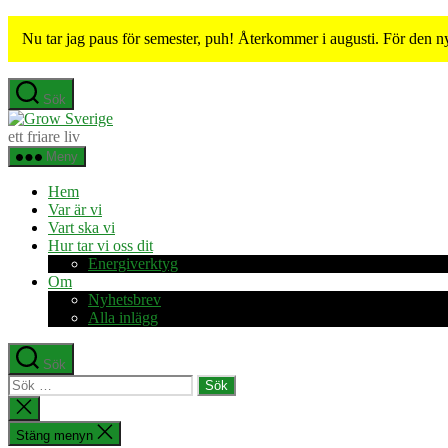
Nu tar jag paus för semester, puh! Återkommer i augusti. För den n
Hoppa
Sök
till
Grow
innehåll
Sverige
ett friare liv
Meny
Hem
Var är vi
Vart ska vi
Hur tar vi oss dit
Energiverktyg
Om
Nyhetsbrev
Alla inlägg
Sök
Sök
efter:
Stäng
sökningen
Stäng menyn