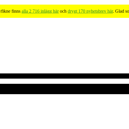
yfikne finns
alla 2 716 inlägg här
och
drygt 170 nyhetsbrev här
. Glad s