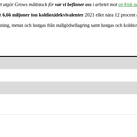
et utgör Grows måttstock för
var vi befinner oss
i arbetet mot
en frisk n
ut
6,66 miljoner ton koldioxidekvivalenter
2021 eller nära 12 procent a
ning, metan och lustgas från stallgödsellagring samt lustgas och koldio