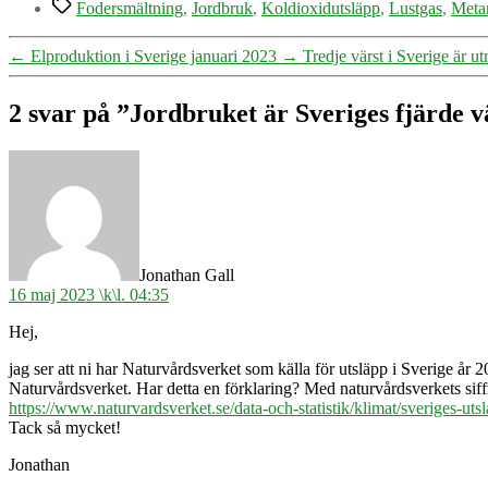
Etiketter
Fodersmältning
,
Jordbruk
,
Koldioxidutsläpp
,
Lustgas
,
Meta
←
Elproduktion i Sverige januari 2023
→
Tredje värst i Sverige är ut
2 svar på ”Jordbruket är Sveriges fjärde v
säger:
Jonathan Gall
16 maj 2023 \k\l. 04:35
Hej,
jag ser att ni har Naturvårdsverket som källa för utsläpp i Sverige år 20
Naturvårdsverket. Har detta en förklaring? Med naturvårdsverkets siffr
https://www.naturvardsverket.se/data-och-statistik/klimat/sveriges-ut
Tack så mycket!
Jonathan