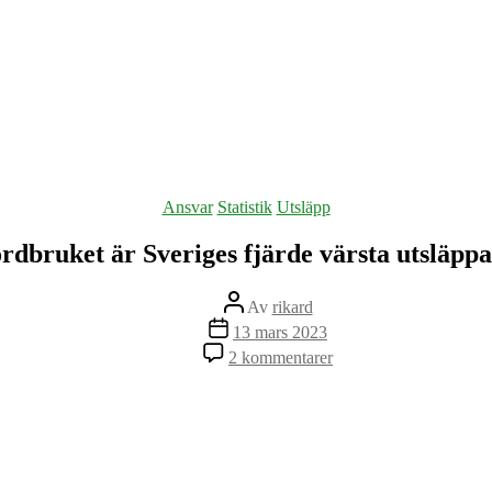
Kategorier
Ansvar
Statistik
Utsläpp
rdbruket är Sveriges fjärde värsta utsläpp
Inläggsförfattare
Av
rikard
Inläggsdatum
13 mars 2023
till
2 kommentarer
Jordbruket
är
Sveriges
fjärde
värsta
utsläppare