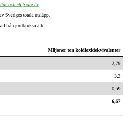
atur och ett friare liv
.
v Sveriges totala utsläpp.
xid från jordbruksmark.
Miljoner ton koldioxidekvivalenter
2,79
3,3
0,59
6,67