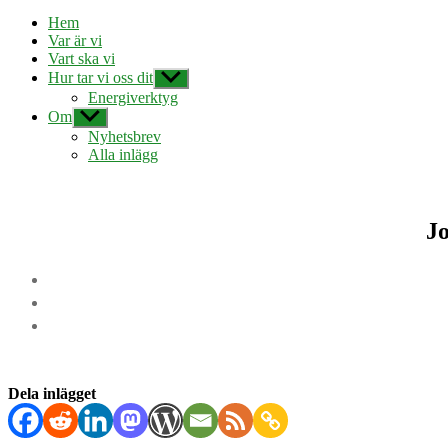
Hem
Var är vi
Vart ska vi
Hur tar vi oss dit
Visa
undermeny
Energiverktyg
Om
Visa
undermeny
Nyhetsbrev
Alla inlägg
Jo
Dela inlägget