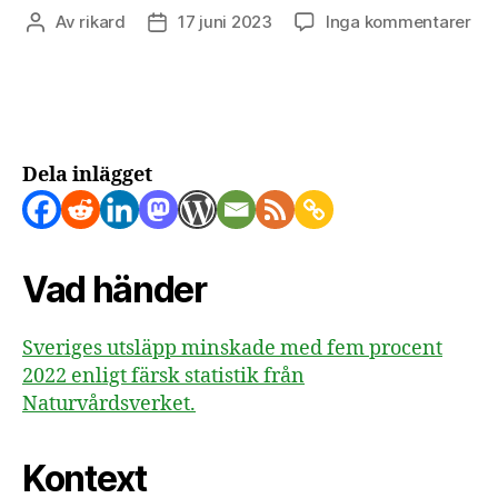
till
Av
rikard
17 juni 2023
Inga kommentarer
Inläggsförfattare
Inläggsdatum
20
mi
Sve
uts
me
5%
Dela inlägget
Vad händer
Sveriges utsläpp minskade med fem procent
2022 enligt färsk statistik från
Naturvårdsverket.
Kontext