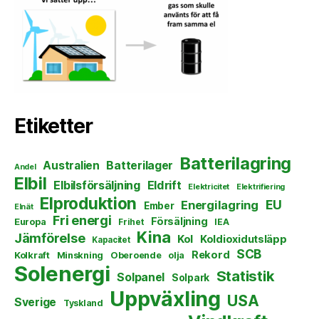
Etiketter
Batterilagring
Australien
Batterilager
Andel
Elbil
Elbilsförsäljning
Eldrift
Elektricitet
Elektrifiering
Elproduktion
EU
Energilagring
Ember
Elnät
Fri energi
Försäljning
Europa
Frihet
IEA
Kina
Jämförelse
Kol
Koldioxidutsläpp
Kapacitet
SCB
Rekord
Kolkraft
Minskning
Oberoende
olja
Solenergi
Statistik
Solpanel
Solpark
Uppväxling
USA
Sverige
Tyskland