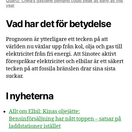
Quartz: China’s gasoline demand could peak as early as this
year
Vad har det för betydelse
Prognosen är ytterligare ett tecken på att
världen nu växlar upp från kol, olja och gas till
elektricitet från fri energi. Att Sinotec aktivt
förespråkar elektricitet och elbilar är ett säkert
tecken på att fossila bränslen drar sina sista
suckar.
I nyheterna
Allt om Elbil: Kinas oljejätte:
Bensinförsäljning har nått toppen – satsar på
laddstationer istället