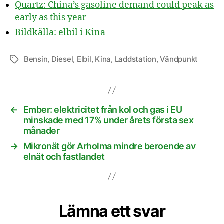
Quartz: China’s gasoline demand could peak as
early as this year
Bildkälla: elbil i Kina
Bensin
,
Diesel
,
Elbil
,
Kina
,
Laddstation
,
Vändpunkt
Etiketter
←
Ember: elektricitet från kol och gas i EU
minskade med 17% under årets första sex
månader
→
Mikronät gör Arholma mindre beroende av
elnät och fastlandet
Lämna ett svar