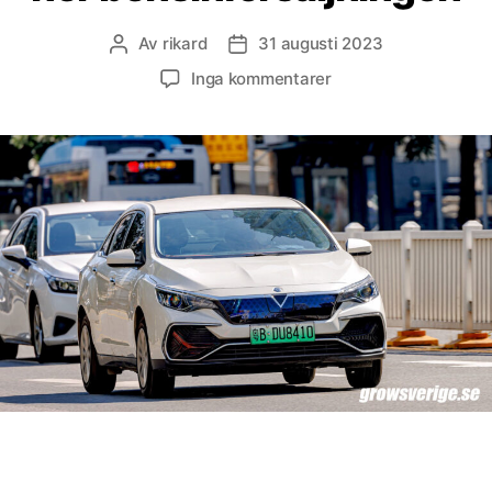
Av
rikard
31 augusti 2023
Inläggsförfattare
Inläggsdatum
till
Inga kommentarer
Kinas
elbilsboom
saktar
ner
bensinförsäljningen