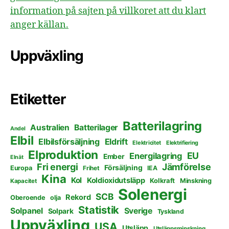
information på sajten på villkoret att du klart
anger källan.
Uppväxling
Etiketter
Batterilagring
Australien
Batterilager
Andel
Elbil
Elbilsförsäljning
Eldrift
Elektricitet
Elektrifiering
Elproduktion
EU
Energilagring
Ember
Elnät
Fri energi
Jämförelse
Försäljning
Europa
Frihet
IEA
Kina
Kol
Koldioxidutsläpp
Kolkraft
Minskning
Kapacitet
Solenergi
SCB
Rekord
Oberoende
olja
Statistik
Solpanel
Sverige
Solpark
Tyskland
Uppväxling
USA
Utsläpp
Utsläppsminskning