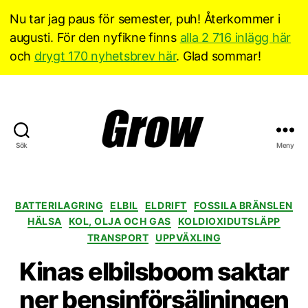
Nu tar jag paus för semester, puh! Återkommer i
augusti. För den nyfikne finns
alla 2 716 inlägg här
och
drygt 170 nyhetsbrev här
. Glad sommar!
Sök
Meny
Grow
Sverige
Kategorier
BATTERILAGRING
ELBIL
ELDRIFT
FOSSILA BRÄNSLEN
HÄLSA
KOL, OLJA OCH GAS
KOLDIOXIDUTSLÄPP
TRANSPORT
UPPVÄXLING
Kinas elbilsboom saktar
ner bensinförsäljningen