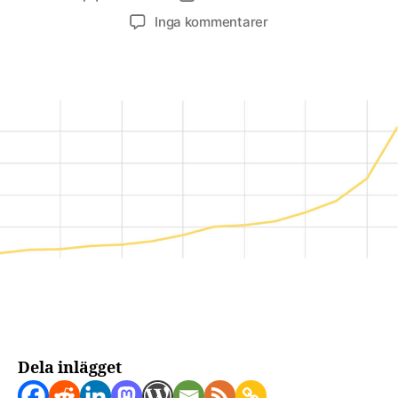
till
Inga kommentarer
Solenergi
i
världen
2010-
2023
Dela inlägget