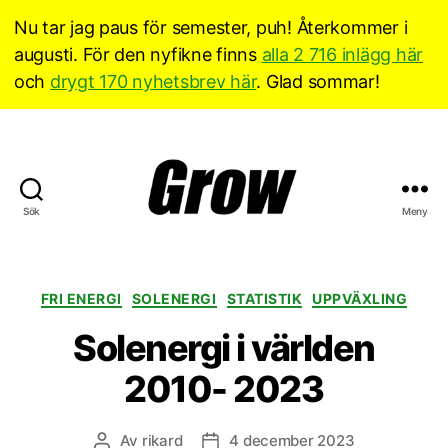
Nu tar jag paus för semester, puh! Återkommer i
augusti. För den nyfikne finns
alla 2 716 inlägg här
och
drygt 170 nyhetsbrev här
. Glad sommar!
Sök
Meny
Grow
Sverige
Kategorier
FRI ENERGI
SOLENERGI
STATISTIK
UPPVÄXLING
Solenergi i världen
2010- 2023
Av
rikard
4 december 2023
Inläggsförfattare
Inläggsdatum