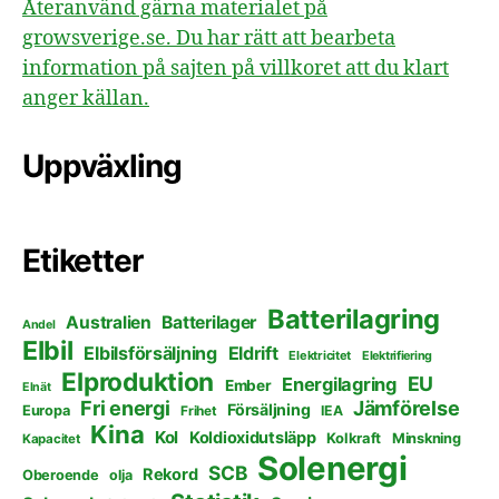
Återanvänd gärna materialet på
growsverige.se. Du har rätt att bearbeta
information på sajten på villkoret att du klart
anger källan.
Uppväxling
Etiketter
Batterilagring
Australien
Batterilager
Andel
Elbil
Elbilsförsäljning
Eldrift
Elektricitet
Elektrifiering
Elproduktion
EU
Energilagring
Ember
Elnät
Fri energi
Jämförelse
Försäljning
Europa
Frihet
IEA
Kina
Kol
Koldioxidutsläpp
Kolkraft
Minskning
Kapacitet
Solenergi
SCB
Rekord
Oberoende
olja