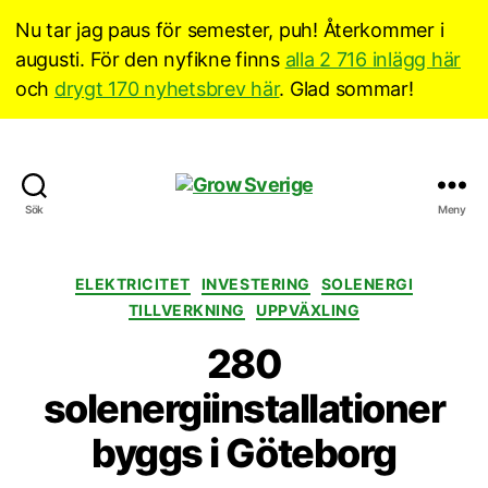
Nu tar jag paus för semester, puh! Återkommer i
augusti. För den nyfikne finns
alla 2 716 inlägg här
och
drygt 170 nyhetsbrev här
. Glad sommar!
Grow
Sök
Meny
Sverige
Kategorier
ELEKTRICITET
INVESTERING
SOLENERGI
TILLVERKNING
UPPVÄXLING
280
solenergiinstallationer
byggs i Göteborg