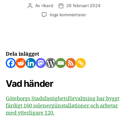
Av
rikard
26 februari 2024
Inläggsförfattare
Inläggsdatum
till
Inga kommentarer
280
solenergiinstallation
byggs
i
Göteborg
Dela inlägget
Vad händer
Göteborgs Stadsfastighetsförvaltning har byggt
färdigt 160 solenergiinstallationer och arbetar
med ytterligare 120.