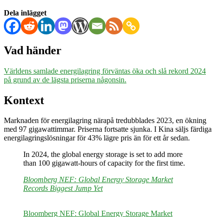
med
mer
Dela inlägget
än
100
gigawattimmar
2024
Vad händer
Världens samlade energilagring förväntas öka och slå rekord 2024
på grund av de lägsta priserna någonsin.
Kontext
Marknaden för energilagring närapå tredubblades 2023, en ökning
med 97 gigawattimmar. Priserna fortsatte sjunka. I Kina säljs färdiga
energilagringslösningar för 43% lägre pris än för ett år sedan.
In 2024, the global energy storage is set to add more
than 100 gigawatt-hours of capacity for the first time.
Bloomberg NEF: Global Energy Storage Market
Records Biggest Jump Yet
Bloomberg NEF: Global Energy Storage Market