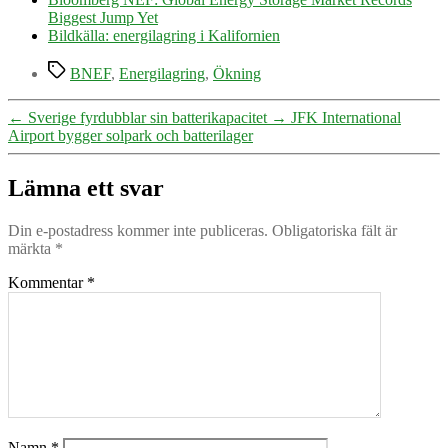
Biggest Jump Yet
Bildkälla: energilagring i Kalifornien
Etiketter
BNEF
,
Energilagring
,
Ökning
←
Sverige fyrdubblar sin batterikapacitet
→
JFK International
Airport bygger solpark och batterilager
Lämna ett svar
Din e-postadress kommer inte publiceras.
Obligatoriska fält är
märkta
*
Kommentar
*
Namn
*