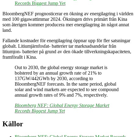
Records Biggest Jump Yet
BloombergNEF prognosticerar en ökning av energilagring i världen
med 100 gigawattimmar 2024. Ökningen drivs primärt från Kina
som återigen kommer producera mer energilagring än något annat
land.
Fallande kostnader för energilagring öppnar upp för fler satsningar
globalt. Litiumjärnfosfat- batterier tar marknadsandelar från
litiumjon- batterier på grund av den ökade tillverkningskapaciteten,
framförallt i Kina.
Out to 2030, the global energy storage market is
bolstered by an annual growth rate of 21% to
137GW/442GWh by 2030, according to
BloombergNEF forecasts. In the same period, global
solar and wind markets are expected to see compound
annual growth rates of 9% and 7%, respectively.
Bloomberg NEF: Global Energy Storage Market
Records Biggest Jump Yet
Källor
Bloomberg NEF: Global Energy Storage Market Records