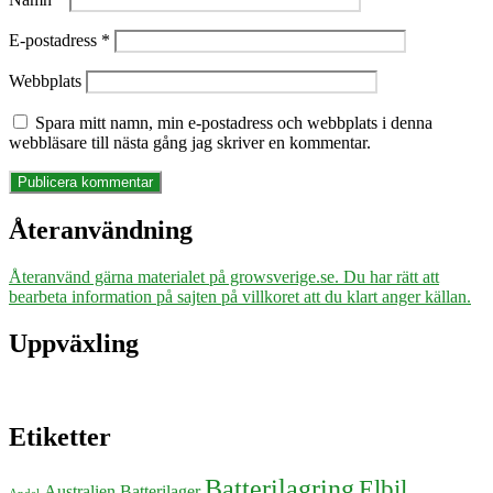
E-postadress
*
Webbplats
Spara mitt namn, min e-postadress och webbplats i denna
webbläsare till nästa gång jag skriver en kommentar.
Återanvändning
Återanvänd gärna materialet på growsverige.se. Du har rätt att
bearbeta information på sajten på villkoret att du klart anger källan.
Uppväxling
Etiketter
Batterilagring
Elbil
Australien
Batterilager