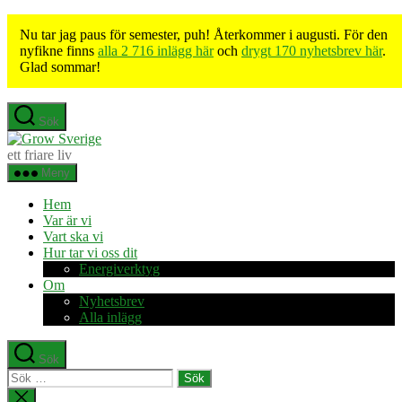
Nu tar jag paus för semester, puh! Återkommer i augusti. För den
nyfikne finns
alla 2 716 inlägg här
och
drygt 170 nyhetsbrev här
.
Glad sommar!
Hoppa
Sök
till
Grow
innehåll
Sverige
ett friare liv
Meny
Hem
Var är vi
Vart ska vi
Hur tar vi oss dit
Energiverktyg
Om
Nyhetsbrev
Alla inlägg
Sök
Sök
efter:
Stäng