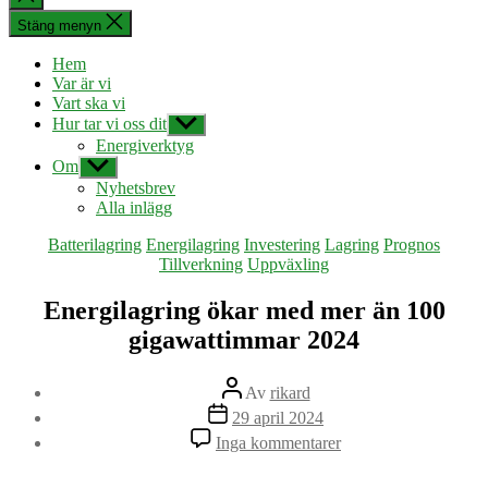
sökningen
Stäng menyn
Hem
Var är vi
Vart ska vi
Hur tar vi oss dit
Visa
undermeny
Energiverktyg
Om
Visa
undermeny
Nyhetsbrev
Alla inlägg
Kategorier
Batterilagring
Energilagring
Investering
Lagring
Prognos
Tillverkning
Uppväxling
Energilagring ökar med mer än 100
gigawattimmar 2024
Inläggsförfattare
Av
rikard
Inläggsdatum
29 april 2024
till
Inga kommentarer
Energilagring
ökar