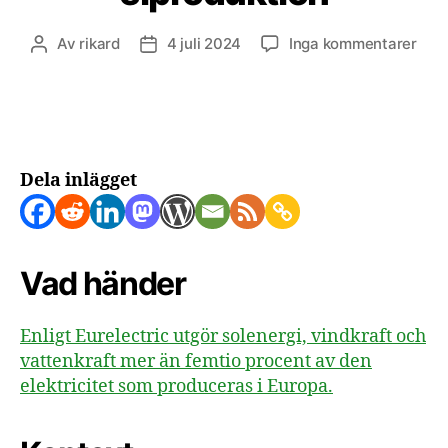
till
Av
rikard
4 juli 2024
Inga kommentarer
Inläggsförfattare
Inläggsdatum
Fri
ener
utgö
mer
än
50%
Dela inlägget
av
EUs
elpr
Vad händer
Enligt Eurelectric utgör solenergi, vindkraft och
vattenkraft mer än femtio procent av den
elektricitet som produceras i Europa.