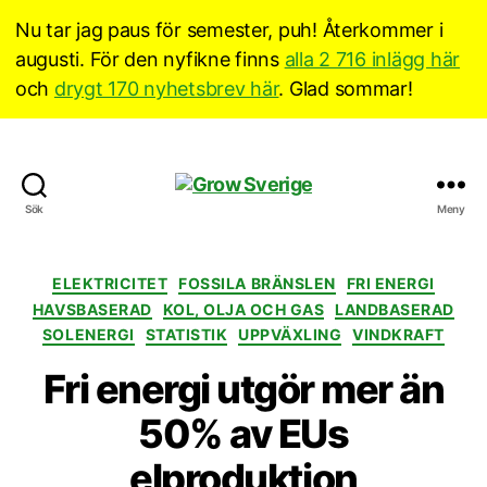
Nu tar jag paus för semester, puh! Återkommer i
augusti. För den nyfikne finns
alla 2 716 inlägg här
och
drygt 170 nyhetsbrev här
. Glad sommar!
Grow
Sök
Meny
Sverige
Kategorier
ELEKTRICITET
FOSSILA BRÄNSLEN
FRI ENERGI
HAVSBASERAD
KOL, OLJA OCH GAS
LANDBASERAD
SOLENERGI
STATISTIK
UPPVÄXLING
VINDKRAFT
Fri energi utgör mer än
50% av EUs
elproduktion