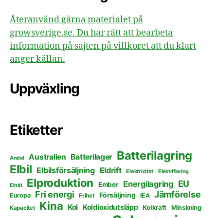
Återanvänd gärna materialet på
growsverige.se. Du har rätt att bearbeta
information på sajten på villkoret att du klart
anger källan.
Uppväxling
Etiketter
Batterilagring
Australien
Batterilager
Andel
Elbil
Elbilsförsäljning
Eldrift
Elektricitet
Elektrifiering
Elproduktion
EU
Energilagring
Ember
Elnät
Fri energi
Jämförelse
Försäljning
Europa
Frihet
IEA
Kina
Kol
Koldioxidutsläpp
Kolkraft
Minskning
Kapacitet