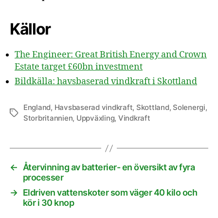
Källor
The Engineer: Great British Energy and Crown
Estate target £60bn investment
Bildkälla: havsbaserad vindkraft i Skottland
England
,
Havsbaserad vindkraft
,
Skottland
,
Solenergi
,
Etiketter
Storbritannien
,
Uppväxling
,
Vindkraft
←
Återvinning av batterier- en översikt av fyra
processer
→
Eldriven vattenskoter som väger 40 kilo och
kör i 30 knop