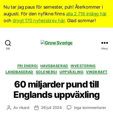
Nu tar jag paus för semester, puh! Återkommer i
augusti. För den nyfikne finns
alla 2 716 inlägg här
och
drygt 170 nyhetsbrev här
. Glad sommar!
Grow
Sök
Meny
Sverige
Kategorier
FRI ENERGI
HAVSBASERAD
INVESTERING
LANDBASERAD
SOLENERGI
UPPVÄXLING
VINDKRAFT
60 miljarder pund till
Englands uppväxling
till
Av
rikard
28 juli 2024
Inga kommentarer
Inläggsförfattare
Inläggsdatum
60