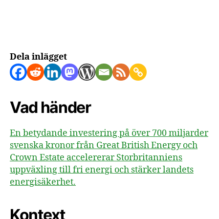
milj
pun
till
Eng
upp
Dela inlägget
Vad händer
En betydande investering på över 700 miljarder
svenska kronor från Great British Energy och
Crown Estate accelererar Storbritanniens
uppväxling till fri energi och stärker landets
energisäkerhet.
Kontext