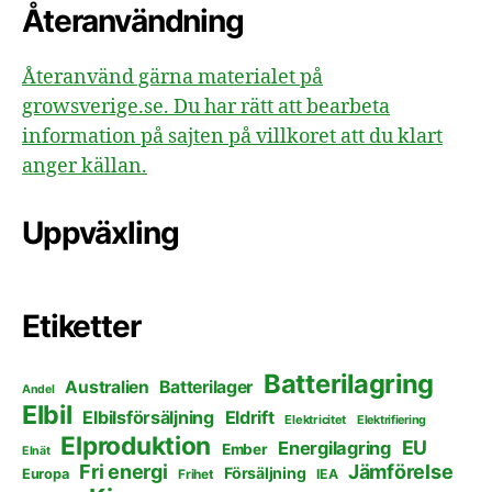
Återanvändning
Återanvänd gärna materialet på
growsverige.se. Du har rätt att bearbeta
information på sajten på villkoret att du klart
anger källan.
Uppväxling
Etiketter
Batterilagring
Australien
Batterilager
Andel
Elbil
Elbilsförsäljning
Eldrift
Elektricitet
Elektrifiering
Elproduktion
EU
Energilagring
Ember
Elnät
Fri energi
Jämförelse
Försäljning
Europa
Frihet
IEA