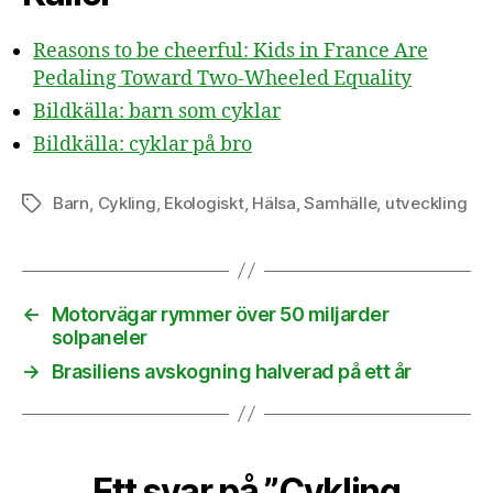
Reasons to be cheerful: Kids in France Are
Pedaling Toward Two-Wheeled Equality
Bildkälla: barn som cyklar
Bildkälla: cyklar på bro
Barn
,
Cykling
,
Ekologiskt
,
Hälsa
,
Samhälle
,
utveckling
Etiketter
←
Motorvägar rymmer över 50 miljarder
solpaneler
→
Brasiliens avskogning halverad på ett år
Ett svar på ”Cykling