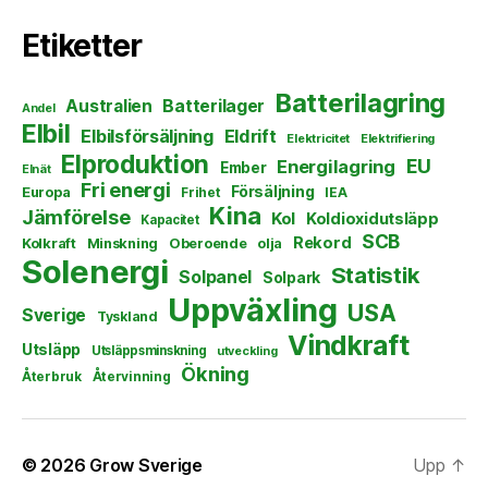
Etiketter
Batterilagring
Australien
Batterilager
Andel
Elbil
Elbilsförsäljning
Eldrift
Elektricitet
Elektrifiering
Elproduktion
EU
Energilagring
Ember
Elnät
Fri energi
Försäljning
Europa
Frihet
IEA
Kina
Jämförelse
Kol
Koldioxidutsläpp
Kapacitet
SCB
Rekord
Kolkraft
Minskning
Oberoende
olja
Solenergi
Statistik
Solpanel
Solpark
Uppväxling
USA
Sverige
Tyskland
Vindkraft
Utsläpp
Utsläppsminskning
utveckling
Ökning
Återbruk
Återvinning
© 2026
Grow Sverige
Upp
↑