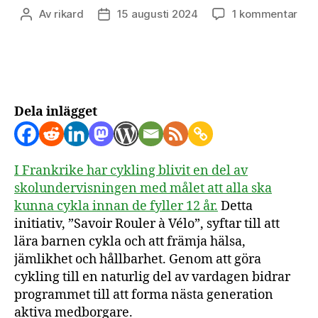
till
Av
rikard
15 augusti 2024
1 kommentar
Inläggsförfattare
Inläggsdatum
Cyk
utve
män
och
ska
eko
Dela inlägget
sam
I Frankrike har cykling blivit en del av
skolundervisningen med målet att alla ska
kunna cykla innan de fyller 12 år.
Detta
initiativ, ”Savoir Rouler à Vélo”, syftar till att
lära barnen cykla och att främja hälsa,
jämlikhet och hållbarhet. Genom att göra
cykling till en naturlig del av vardagen bidrar
programmet till att forma nästa generation
aktiva medborgare.