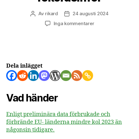
Av
rikard
24 augusti 2024
Inläggsförfattare
Inläggsdatum
till
Inga kommentarer
EUs
kolförbrukning
2023
minskade
med
rekordsiffror
Dela inlägget
Vad händer
Enligt preliminära data förbrukade och
förbrände EU- länderna mindre kol 2023 än
någonsin tidigare.