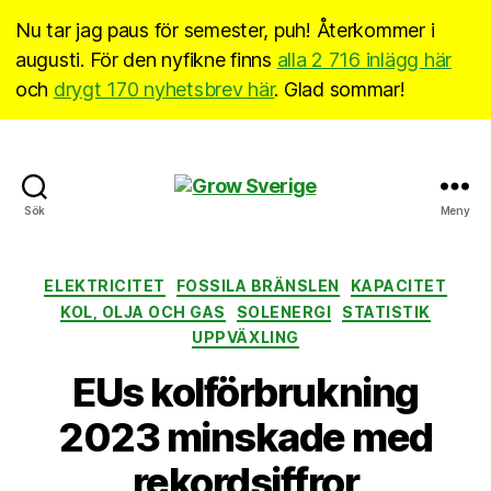
Nu tar jag paus för semester, puh! Återkommer i
augusti. För den nyfikne finns
alla 2 716 inlägg här
och
drygt 170 nyhetsbrev här
. Glad sommar!
Grow
Sök
Meny
Sverige
Kategorier
ELEKTRICITET
FOSSILA BRÄNSLEN
KAPACITET
KOL, OLJA OCH GAS
SOLENERGI
STATISTIK
UPPVÄXLING
EUs kolförbrukning
2023 minskade med
rekordsiffror