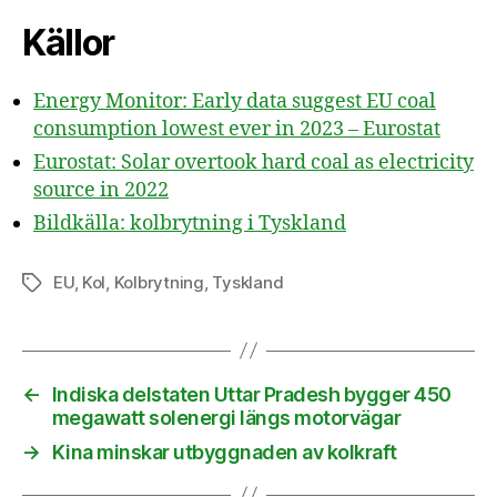
Källor
Energy Monitor: Early data suggest EU coal
consumption lowest ever in 2023 – Eurostat
Eurostat: Solar overtook hard coal as electricity
source in 2022
Bildkälla: kolbrytning i Tyskland
EU
,
Kol
,
Kolbrytning
,
Tyskland
Etiketter
←
Indiska delstaten Uttar Pradesh bygger 450
megawatt solenergi längs motorvägar
→
Kina minskar utbyggnaden av kolkraft