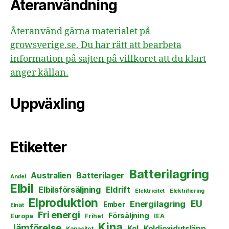
Återanvändning
Återanvänd gärna materialet på
growsverige.se. Du har rätt att bearbeta
information på sajten på villkoret att du klart
anger källan.
Uppväxling
Etiketter
Batterilagring
Australien
Batterilager
Andel
Elbil
Elbilsförsäljning
Eldrift
Elektricitet
Elektrifiering
Elproduktion
EU
Energilagring
Ember
Elnät
Fri energi
Försäljning
Europa
Frihet
IEA
Kina
Jämförelse
Kol
Koldioxidutsläpp
Kapacitet