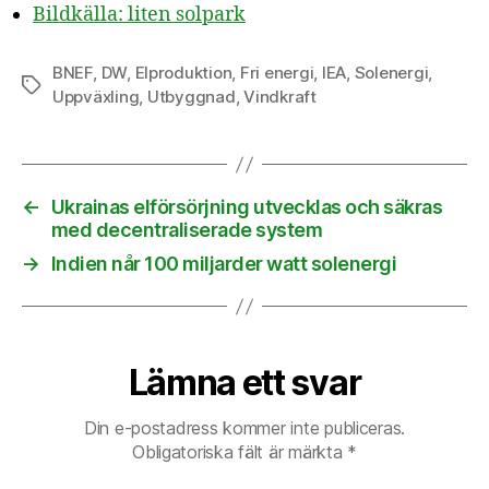
Bildkälla: liten solpark
BNEF
,
DW
,
Elproduktion
,
Fri energi
,
IEA
,
Solenergi
,
Etiketter
Uppväxling
,
Utbyggnad
,
Vindkraft
←
Ukrainas elförsörjning utvecklas och säkras
med decentraliserade system
→
Indien når 100 miljarder watt solenergi
Lämna ett svar
Din e-postadress kommer inte publiceras.
Obligatoriska fält är märkta
*