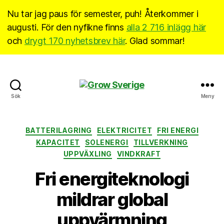
Nu tar jag paus för semester, puh! Återkommer i
augusti. För den nyfikne finns
alla 2 716 inlägg här
och
drygt 170 nyhetsbrev här
. Glad sommar!
Grow
Sök
Meny
Sverige
Kategorier
BATTERILAGRING
ELEKTRICITET
FRI ENERGI
KAPACITET
SOLENERGI
TILLVERKNING
UPPVÄXLING
VINDKRAFT
Fri energiteknologi
mildrar global
uppvärmning