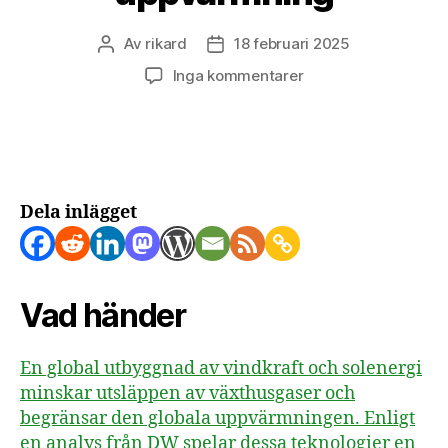
Av
rikard
18 februari 2025
Inläggsförfattare
Inläggsdatum
till
Inga kommentarer
Fri
energiteknologi
mildrar
global
uppvärmning
Dela inlägget
Vad händer
En global utbyggnad av vindkraft och solenergi
minskar utsläppen av växthusgaser och
begränsar den globala uppvärmningen. Enligt
en analys från DW spelar dessa teknologier en