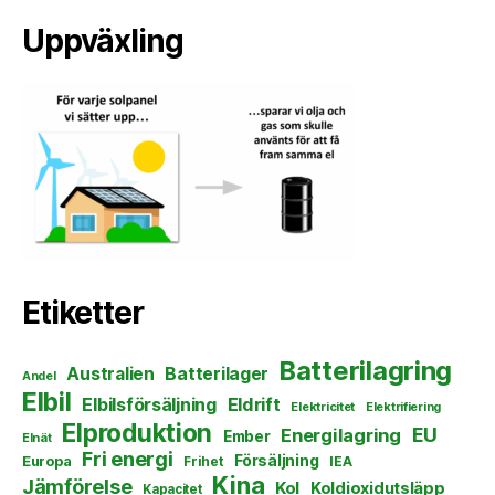
Uppväxling
Etiketter
Batterilagring
Australien
Batterilager
Andel
Elbil
Elbilsförsäljning
Eldrift
Elektricitet
Elektrifiering
Elproduktion
EU
Energilagring
Ember
Elnät
Fri energi
Försäljning
Europa
Frihet
IEA
Kina
Jämförelse
Kol
Koldioxidutsläpp
Kapacitet