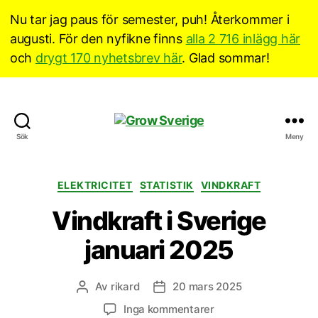
Nu tar jag paus för semester, puh! Återkommer i
augusti. För den nyfikne finns
alla 2 716 inlägg här
och
drygt 170 nyhetsbrev här
. Glad sommar!
Grow
Sök
Meny
Sverige
Kategorier
ELEKTRICITET
STATISTIK
VINDKRAFT
Vindkraft i Sverige
januari 2025
Av
rikard
20 mars 2025
Inläggsförfattare
Inläggsdatum
till
Inga kommentarer