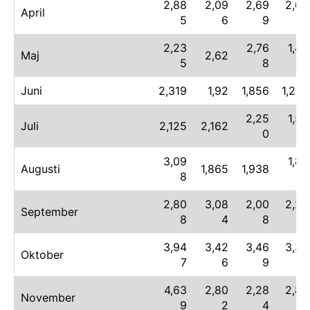
2,88
2,09
2,69
2,69
April
5
6
9
9
2,23
2,76
1,49
Maj
2,62
5
8
0
Juni
2,319
1,92
1,856
1,257
2,25
1,55
Juli
2,125
2,162
0
4
3,09
1,89
Augusti
1,865
1,938
8
8
2,80
3,08
2,00
2,22
September
8
4
8
7
3,94
3,42
3,46
3,33
Oktober
7
6
9
3
4,63
2,80
2,28
2,86
November
9
2
4
3