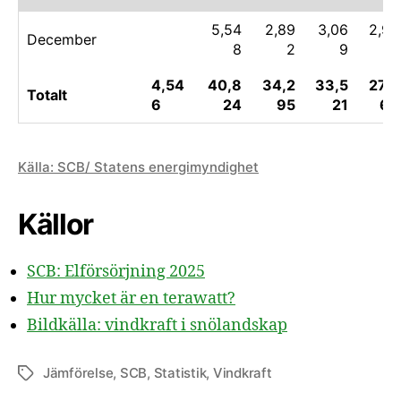
5,54
2,89
3,06
2,99
December
8
2
9
6
4,54
40,8
34,2
33,5
27,3
Totalt
6
24
95
21
69
Källa: SCB/ Statens energimyndighet
Källor
SCB: Elförsörjning 2025
Hur mycket är en terawatt?
Bildkälla: vindkraft i snölandskap
Jämförelse
,
SCB
,
Statistik
,
Vindkraft
Etiketter