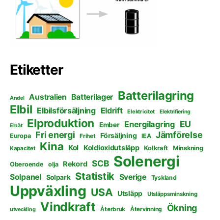
Etiketter
Batterilagring
Australien
Batterilager
Andel
Elbil
Elbilsförsäljning
Eldrift
Elektricitet
Elektrifiering
Elproduktion
EU
Energilagring
Ember
Elnät
Fri energi
Jämförelse
Försäljning
Europa
Frihet
IEA
Kina
Kol
Koldioxidutsläpp
Kolkraft
Minskning
Kapacitet
Solenergi
SCB
Rekord
Oberoende
olja
Statistik
Solpanel
Sverige
Solpark
Tyskland
Uppväxling
USA
Utsläpp
Utsläppsminskning
Vindkraft
Ökning
Återbruk
Återvinning
utveckling