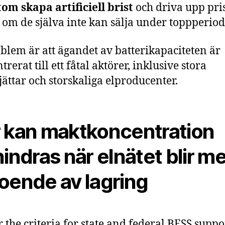
om skapa artificiell brist
och driva upp pri
 om de själva inte kan sälja under toppperiod
blem är att ägandet av batterikapaciteten är
rerat till ett fåtal aktörer, inklusive stora
jättar och storskaliga elproducenter.
 kan maktkoncentration
hindras när elnätet blir m
oende av lagring
r the criteria for state and federal BESS suppo