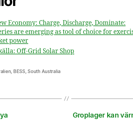
lor
w Economy: Charge, Discharge, Dominate:
eries are emerging as tool of choice for exerci
ket power
källa: Off-Grid Solar Shop
alien
,
BESS
,
South Australia
nya
Groplager kan vär