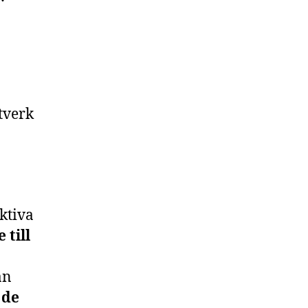
tverk
ktiva
 till
an
 de