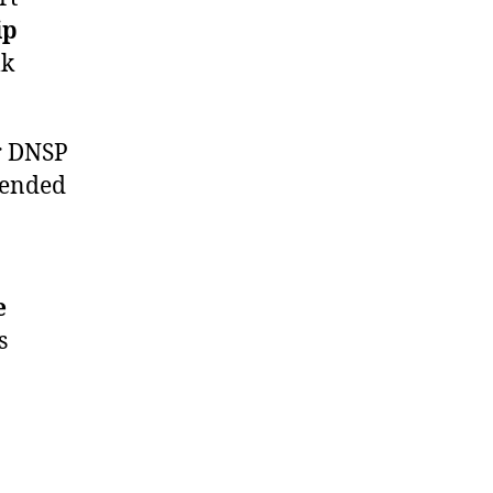
ip
lk
r DNSP
tended
e
s