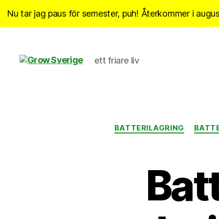
Nu tar jag paus för semester, puh! Återkommer i august
ett friare liv
Grow
Sverige
BATTERILAGRING
BATT
Batt