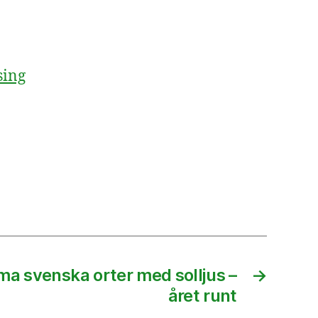
sing
ma svenska orter med solljus –
→
året runt