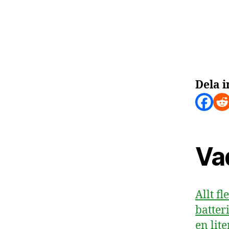
Dela i
Va
Allt fl
batter
en lit