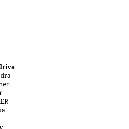
driva
ödra
 men
r
AER
ka
av