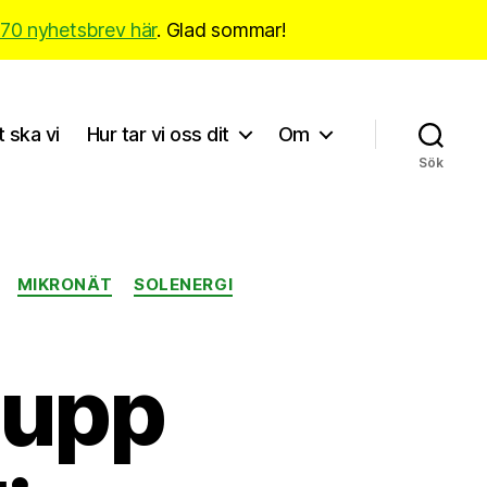
170 nyhetsbrev här
. Glad sommar!
t ska vi
Hur tar vi oss dit
Om
Sök
MIKRONÄT
SOLENERGI
r upp