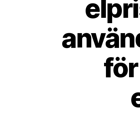
elpri
använd
för