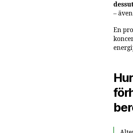
dessut
– även
En pro
koncent
energi
Hur
för
ber
Alte