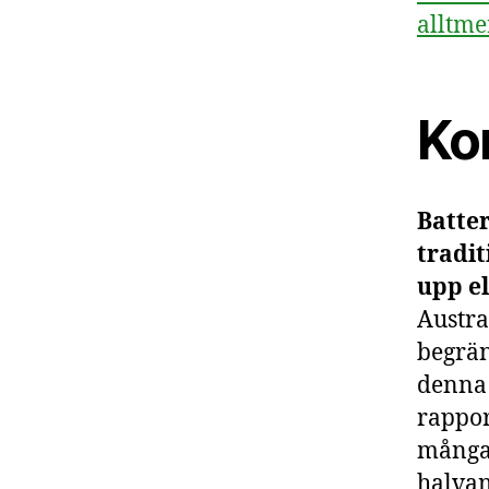
alltme
Ko
Batter
tradit
upp e
Austra
begrän
denna
rappor
många 
halvan