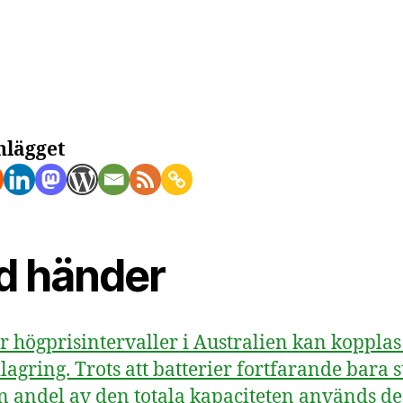
d
e
i
A
–
nlägget
e
f
a
d händer
er högprisintervaller i Australien kan kopplas 
ilagring. Trots att batterier fortfarande bara s
en andel av den totala kapaciteten används de