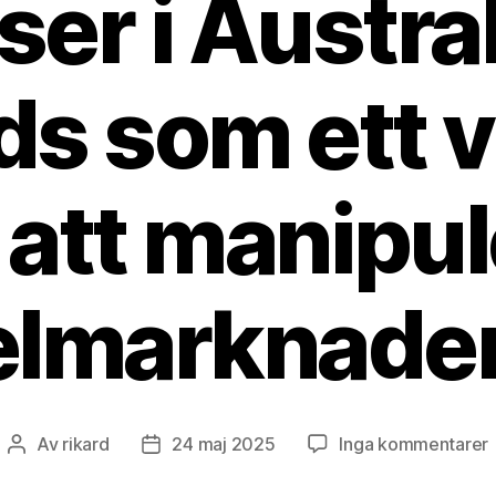
ser i Austra
s som ett 
 att manipu
elmarknade
t
Av
rikard
24 maj 2025
Inga kommentarer
Inläggsförfattare
Inläggsdatum
B