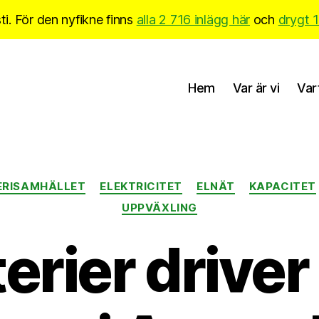
i. För den nyfikne finns
alla 2 716 inlägg här
och
drygt 
Hem
Var är vi
Var
Kategorier
ERISAMHÄLLET
ELEKTRICITET
ELNÄT
KAPACITET
UPPVÄXLING
erier drive