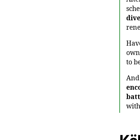
sche
dive
ren
Have
owne
to b
And 
enc
batt
with