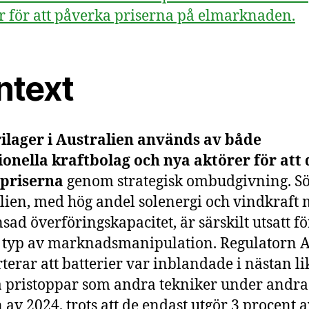
r för att påverka priserna på elmarknaden.
ntext
ilager i Australien används av både
ionella kraftbolag och nya aktörer för att 
lpriserna
genom strategisk ombudgivning. S
lien, med hög andel solenergi och vindkraft
sad överföringskapacitet, är särskilt utsatt fö
 typ av marknadsmanipulation. Regulatorn 
terar att batterier var inblandade i nästan li
pristoppar som andra tekniker under andra
 av 2024, trots att de endast utgör 3 procent 