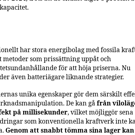
 kapacitet.
ionellt har stora energibolag med fossila kraf
 metoder som prissättning uppåt och
tetsundanhållande för att höja priserna. Nu
er även batteriägare liknande strategier.
iernas unika egenskaper gör dem särskilt effe
arknadsmanipulation. De kan gå
från viloläge
ffekt på millisekunder
, vilket möjliggör sena
ringar som konventionella kraftverk inte k
a.
Genom att snabbt tömma sina lager kan