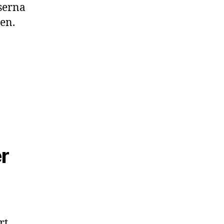
serna
en.
er
rt