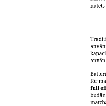
nätets
Tradit
använt
kapaci
använd
Batter
för m
full e
budänd
match