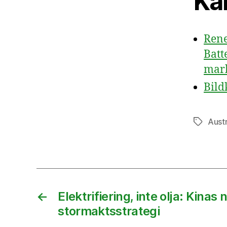
Käl
Rene
Batt
mar
Bild
Austr
Etiketter
←
Elektrifiering, inte olja: Kinas 
stormaktsstrategi