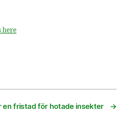
s here
 en fristad för hotade insekter
→