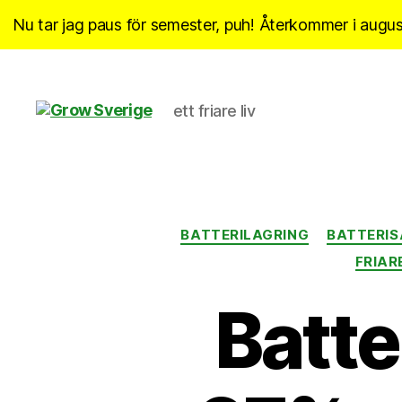
Nu tar jag paus för semester, puh! Återkommer i august
ett friare liv
Grow
Sverige
BATTERILAGRING
BATTERI
FRIARE
Batte