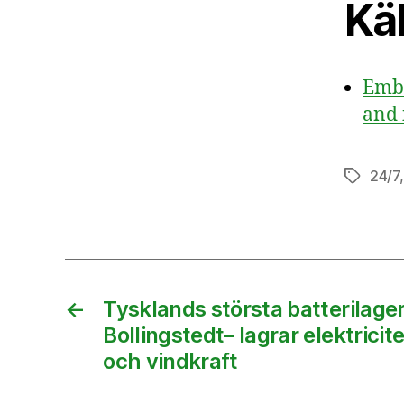
Käl
Embe
and 
24/7
Etiketter
←
Tysklands största batterilager i
Bollingstedt– lagrar elektricit
och vindkraft