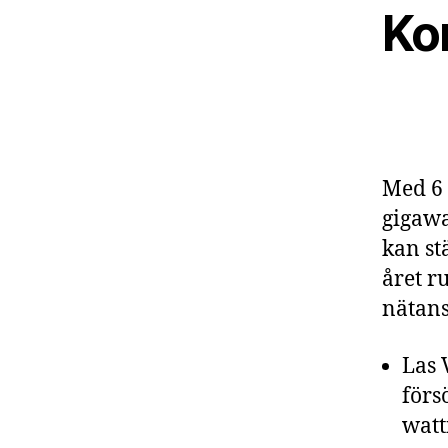
Ko
Med 6 
gigawa
kan st
året r
nätans
Las 
förs
watt