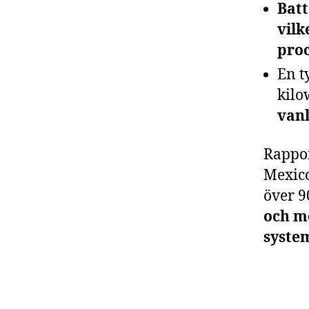
Batt
vilk
proc
En t
kilo
vanl
Rappor
Mexico
över 9
och m
system