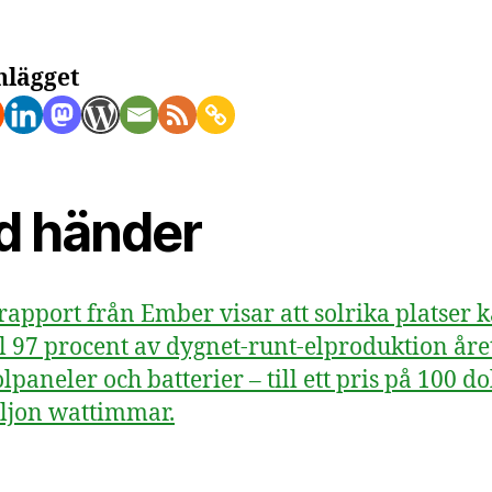
f
d
nlägget
p
m
d händer
rapport från Ember visar att solrika platser 
ll 97 procent av dygnet-runt-elproduktion år
lpaneler och batterier – till ett pris på 100 do
ljon wattimmar.