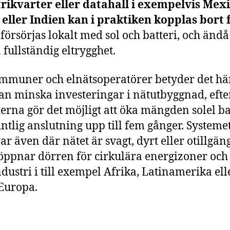
rikvarter eller datahall i exempelvis Mexi
ller Indien kan i praktiken kopplas bort 
, försörjas lokalt med sol och batteri, och ändå
 fullständig eltrygghet.
mmuner och elnätsoperatörer betyder det här
n minska investeringar i nätutbyggnad, eft
ierna gör det möjligt att öka mängden solel 
intlig anslutning upp till fem gånger. Systeme
ar även där nätet är svagt, dyrt eller otillgäng
 öppnar dörren för cirkulära energizoner och 
ndustri i till exempel Afrika, Latinamerika ell
Europa.