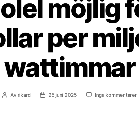
lel möjlig 
llar per mil
wattimmar
ti
Av
rikard
25 juni 2025
Inga kommentarer
Inläggsförfattare
Inläggsdatum
B
g
s
m