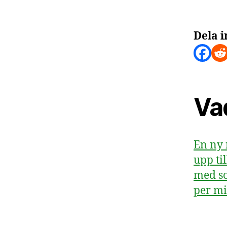
Dela i
Va
En ny 
upp ti
med so
per mi