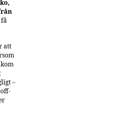
ko,
från
 få
 att
ersom
bakom
t
ligt –
off-
er