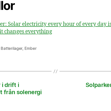
lor
r: Solar electricity every hour of every day i
it changes everything
,
Batterilager
,
Ember
 drift i
Solparker
et från solenergi