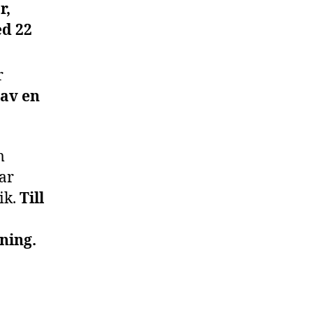
r,
ed 22
r
 av en
m
ar
ik.
Till
ning.