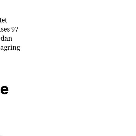
tet
nses 97
edan
lagring
se