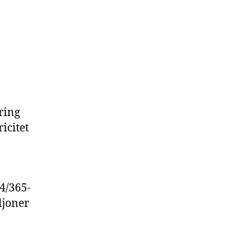
ring
icitet
4/365-
ljoner