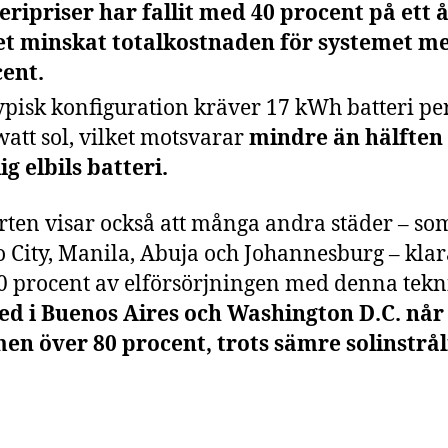
eripriser har fallit med 40 procent på ett å
et minskat totalkostnaden för systemet m
ent.
ypisk konfiguration kräver 17 kWh batteri pe
watt sol, vilket motsvarar
mindre än hälften
ig elbils batteri.
ten visar också att många andra städer – so
 City, Manila, Abuja och Johannesburg – klar
0 procent av elförsörjningen med denna tekn
ed i Buenos Aires och Washington D.C. når
en över 80 procent, trots sämre solinstrål