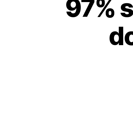
97% so
do