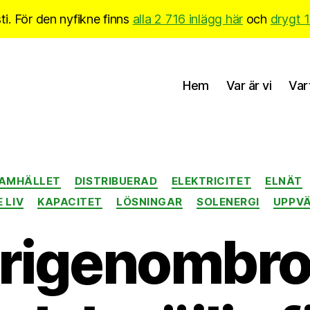
i. För den nyfikne finns
alla 2 716 inlägg här
och
drygt 
Hem
Var är vi
Var
Kategorier
SAMHÄLLET
DISTRIBUERAD
ELEKTRICITET
ELNÄT
 LIV
KAPACITET
LÖSNINGAR
SOLENERGI
UPPVÄ
rigenombro