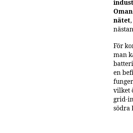
indust
Oman e
nätet
nästan
För ko
man ka
batter
en bef
funger
vilket
grid-i
södra 