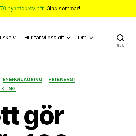
170 nyhetsbrev här
. Glad sommar!
t ska vi
Hur tar vi oss dit
Om
Sök
ENERGILAGRING
FRI ENERGI
XLING
tt gör