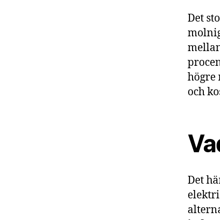
Det st
molnig
mellan
procen
högre 
och ko
Vad
Det hä
elektri
altern