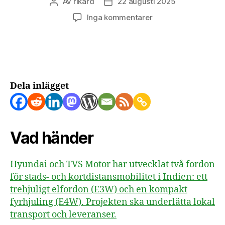
Av
rikard
22 augusti 2025
Inläggsförfattare
Inläggsdatum
till
Inga kommentarer
Hyundai
satsar
på
små
elfordon
för
Dela inlägget
stadstrafik
Vad händer
Hyundai och TVS Motor har utvecklat två fordon
för stads- och kortdistansmobilitet i Indien: ett
trehjuligt elfordon (E3W) och en kompakt
fyrhjuling (E4W). Projekten ska underlätta lokal
transport och leveranser.