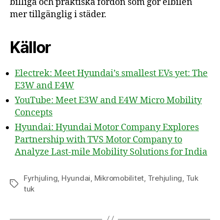
billiga och praktiska fordon som gör elbilen
mer tillgänglig i städer.
Källor
Electrek: Meet Hyundai’s smallest EVs yet: The
E3W and E4W
YouTube: Meet E3W and E4W Micro Mobility
Concepts
Hyundai: Hyundai Motor Company Explores
Partnership with TVS Motor Company to
Analyze Last-mile Mobility Solutions for India
Fyrhjuling
,
Hyundai
,
Mikromobilitet
,
Trehjuling
,
Tuk
Etiketter
tuk