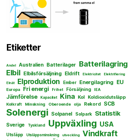
Etiketter
Batterilagring
Australien
Batterilager
Andel
Elbil
Elbilsförsäljning
Eldrift
Elektricitet
Elektrifiering
Elproduktion
EU
Energilagring
Ember
Elnät
Fri energi
Försäljning
Europa
Frihet
IEA
Kina
Jämförelse
Kol
Koldioxidutsläpp
Kapacitet
SCB
Rekord
Kolkraft
Minskning
Oberoende
olja
Solenergi
Statistik
Solpanel
Solpark
Uppväxling
USA
Sverige
Tyskland
Vindkraft
Utsläpp
Utsläppsminskning
utveckling