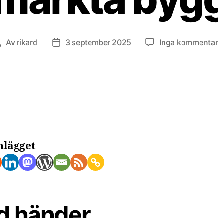
Av
rikard
3 september 2025
Inga kommentar
Inläggsförfattare
Inläggsdatum
nlägget
d händer