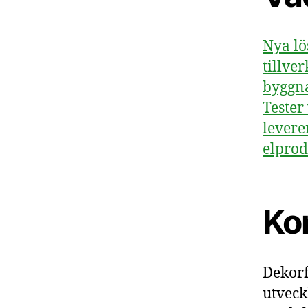
Nya lö
tillve
byggna
Tester
levere
elprod
Ko
Dekorf
utveck