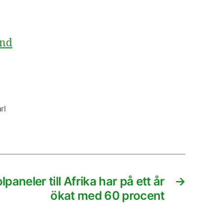
und
rl
paneler till Afrika har på ett år
→
ökat med 60 procent