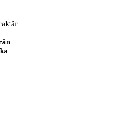
raktär
från
ska