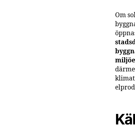
Om sol
byggna
öppnas
stadsd
byggn
miljö
därmed
klimat
elprod
Käl