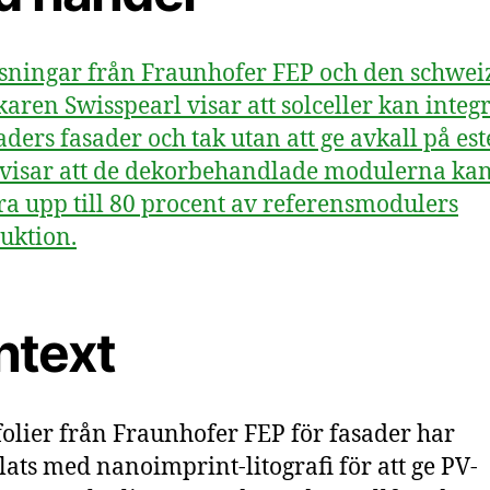
sningar från Fraunhofer FEP och den schwei
rkaren Swisspearl visar att solceller kan integr
ders fasader och tak utan att ge avkall på este
 visar att de dekorbehandlade modulerna ka
ra upp till 80 procent av referensmodulers
uktion.
ntext
olier från Fraunhofer FEP för fasader har
lats med nanoimprint-litografi för att ge PV-