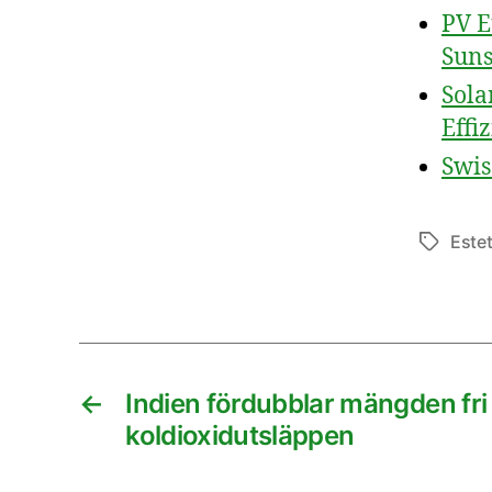
PV E
Suns
Sola
Effi
Swis
Estet
Etiketter
←
Indien fördubblar mängden fri
koldioxidutsläppen