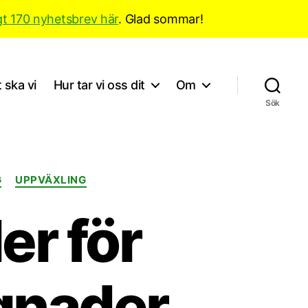
gt 170 nyhetsbrev här
. Glad sommar!
 ska vi
Hur tar vi oss dit
Om
Sök
G
UPPVÄXLING
er för
gnader