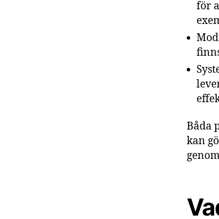
för 
exem
Modu
finn
Syst
leve
effe
Båda p
kan g
genom 
Vad