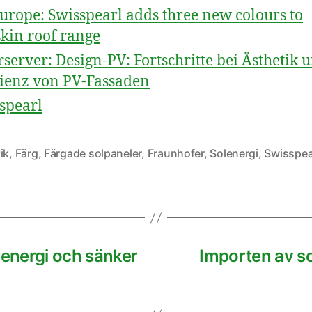
urope: Swisspearl adds three new colours to
kin roof range
rserver: Design-PV: Fortschritte bei Ästhetik 
zienz von PV-Fassaden
spearl
ik
,
Färg
,
Färgade solpaneler
,
Fraunhofer
,
Solenergi
,
Swisspea
 energi och sänker
Importen av sol