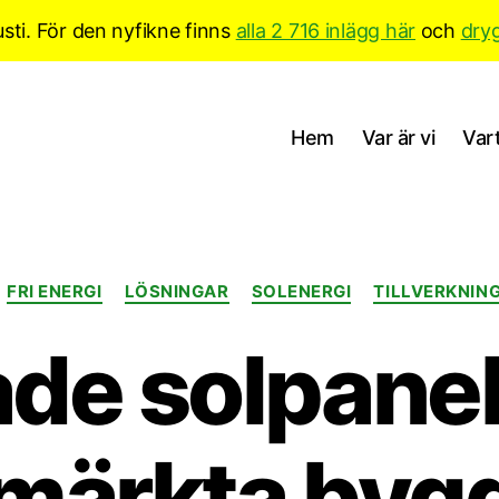
sti. För den nyfikne finns
alla 2 716 inlägg här
och
dry
Hem
Var är vi
Vart
Kategorier
FRI ENERGI
LÖSNINGAR
SOLENERGI
TILLVERKNIN
de solpanel
rmärkta byg