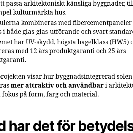
att passa arkitektoniskt känsliga byggnader, til
pel kulturmärkta hus.
lerna kombineras med fibercementpaneler
s i både glas-glas-utförande och svart standar
emet har UV-skydd, högsta hagelklass (HW5) 
reras med 12 års produktgaranti och 25 års
ktgaranti.
rojekten visar hur byggnadsintegrerad solen
öras
mer attraktiv och användbar
i arkitek
fokus på form, färg och material.
 har det för betydel