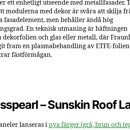
r ett enhetligt utseende med metallfasader. T
att modulerna med dekor är svåra att skilja f
a fasadelement, men behåller ändå hög
ngsgrad. En teknisk utmaning är häftningen
 dekorfolien och glas eller metall, där Fraun
git fram en plasmabehandling av ETFE-folie
trar fästförmågan.
sspearl – Sunskin Roof L
aneler lanseras i
nya färger (grå, brun och te