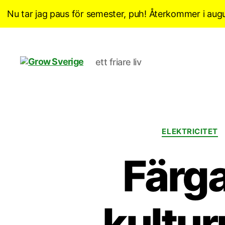
Nu tar jag paus för semester, puh! Återkommer i augu
ett friare liv
Grow
Sverige
ELEKTRICITET
Färga
kultu