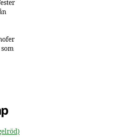
ester
rån
hofer
n som
ap
gelröd)