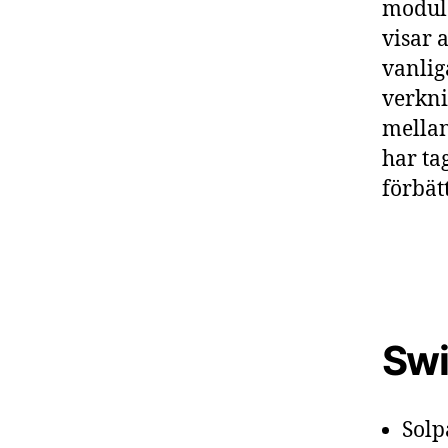
module
visar 
vanlig
verkni
mellan
har ta
förbät
Swi
Solp