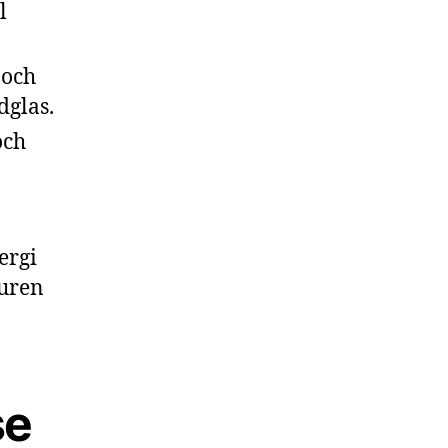
l
 och
dglas.
och
ergi
turen
se