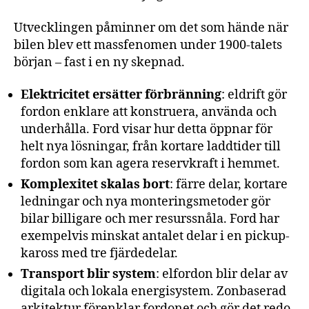
Utvecklingen påminner om det som hände när
bilen blev ett massfenomen under 1900-talets
början – fast i en ny skepnad.
Elektricitet ersätter förbränning
: eldrift gör
fordon enklare att konstruera, använda och
underhålla. Ford visar hur detta öppnar för
helt nya lösningar, från kortare laddtider till
fordon som kan agera reservkraft i hemmet.
Komplexitet skalas bort
: färre delar, kortare
ledningar och nya monteringsmetoder gör
bilar billigare och mer resurssnåla. Ford har
exempelvis minskat antalet delar i en pickup-
kaross med tre fjärdedelar.
Transport blir system
: elfordon blir delar av
digitala och lokala energisystem. Zonbaserad
arkitektur förenklar fordonet och gör det redo