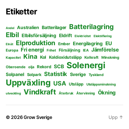
Etiketter
Batterilagring
Australien
Batterilager
Andel
Elbil
Elbilsförsäljning
Eldrift
Elektricitet
Elektrifiering
Elproduktion
EU
Energilagring
Ember
Elnät
Fri energi
Jämförelse
Försäljning
Europa
Frihet
IEA
Kina
Kol
Koldioxidutsläpp
Kolkraft
Minskning
Kapacitet
Solenergi
SCB
Rekord
Oberoende
olja
Statistik
Solpanel
Sverige
Solpark
Tyskland
Uppväxling
USA
Utsläpp
Utsläppsminskning
Vindkraft
Ökning
Återbruk
Återvinning
utveckling
© 2026
Grow Sverige
Upp
↑