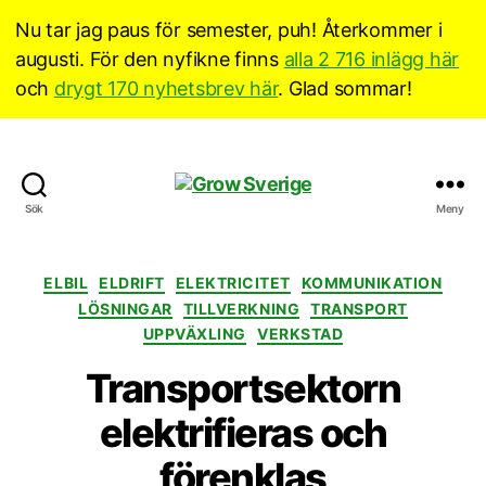
Nu tar jag paus för semester, puh! Återkommer i
augusti. För den nyfikne finns
alla 2 716 inlägg här
och
drygt 170 nyhetsbrev här
. Glad sommar!
Grow
Sök
Meny
Sverige
Kategorier
ELBIL
ELDRIFT
ELEKTRICITET
KOMMUNIKATION
LÖSNINGAR
TILLVERKNING
TRANSPORT
UPPVÄXLING
VERKSTAD
Transportsektorn
elektrifieras och
förenklas