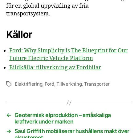
för en global uppväxling av fria
transportsystem.
Källor
Ford: Why Simplicity is The Blueprint for Our
Future Electric Vehicle Platform
Bildkälla: tillverkning av Fordbilar
Elektrifiering
,
Ford
,
Tillverkning
,
Transporter
Etiketter
←
Geotermisk elproduktion – småskaliga
kraftverk under marken
→
Saul Griffith mobiliserar hushållens makt över
elsystemet