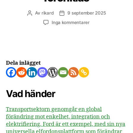
Av
rikard
9 september 2025
Inläggsförfattare
Inläggsdatum
till
Inga kommentarer
Transportsektorn
elektrifieras
och
förenklas
Dela inlägget
Vad händer
Transportsektorn genomgår en global
förändring mot enkelhet, integration och
elektrifiering. Ford är ett exempel, med sin nya
universella elfordonsplattform som förändrar