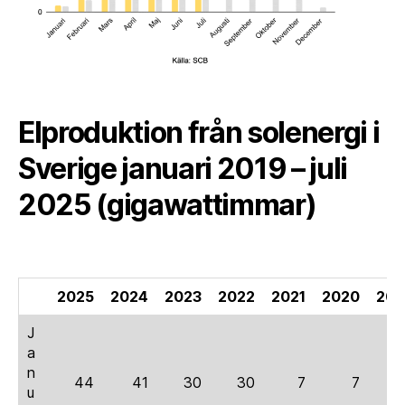
Elproduktion från solenergi i
Sverige januari 2019 – juli
2025 (gigawattimmar)
2025
2024
2023
2022
2021
2020
201
J
a
n
44
41
30
30
7
7
u