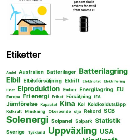
Etiketter
Batterilagring
Australien
Batterilager
Andel
Elbil
Elbilsförsäljning
Eldrift
Elektricitet
Elektrifiering
Elproduktion
EU
Energilagring
Ember
Elnät
Fri energi
Försäljning
Europa
Frihet
IEA
Kina
Jämförelse
Kol
Koldioxidutsläpp
Kapacitet
SCB
Rekord
Kolkraft
Minskning
Oberoende
olja
Solenergi
Statistik
Solpanel
Solpark
Uppväxling
USA
Sverige
Tyskland