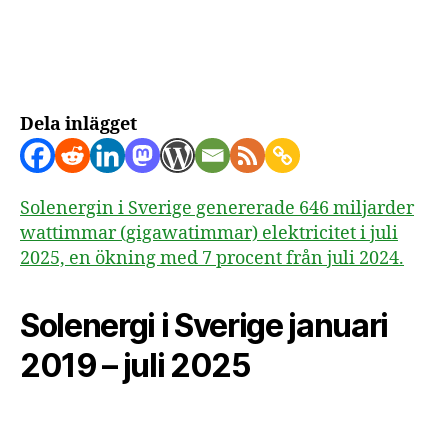
Solenergi
i
Sverige
juli
2025
Dela inlägget
Solenergin i Sverige genererade 646 miljarder
wattimmar (gigawatimmar) elektricitet i juli
2025, en ökning med 7 procent från juli 2024.
Solenergi i Sverige januari
2019 – juli 2025