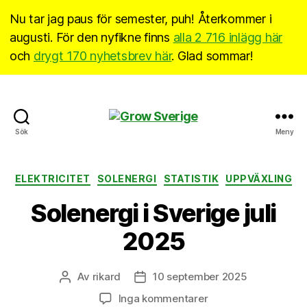
Nu tar jag paus för semester, puh! Återkommer i
augusti. För den nyfikne finns
alla 2 716 inlägg här
och
drygt 170 nyhetsbrev här
. Glad sommar!
Grow
Sök
Meny
Sverige
Kategorier
ELEKTRICITET
SOLENERGI
STATISTIK
UPPVÄXLING
Solenergi i Sverige juli
2025
Av
rikard
10 september 2025
Inläggsförfattare
Inläggsdatum
till
Inga kommentarer