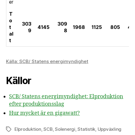
er
T
o
303
309
t
4145
1968
1125
805
45
9
8
al
t
Källa: SCB/ Statens energimyndighet
Källor
SCB/ Statens energimyndighet: Elproduktion
efter produktionsslag
Hur mycket är en gigawatt?
Elproduktion
,
SCB
,
Solenergi
,
Statistik
,
Uppväxling
Etiketter