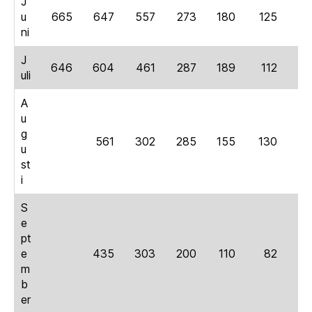
J
u
665
647
557
273
180
125
6
ni
J
646
604
461
287
189
112
7
uli
A
u
g
561
302
285
155
130
6
u
st
i
S
e
pt
e
435
303
200
110
82
4
m
b
er