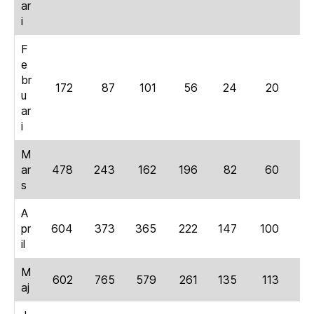
ar
i
F
e
br
172
87
101
56
24
20
1
u
ar
i
M
ar
478
243
162
196
82
60
2
s
A
pr
604
373
365
222
147
100
6
il
M
602
765
579
261
135
113
5
aj