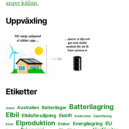
anger källan.
Uppväxling
Etiketter
Batterilagring
Australien
Batterilager
Andel
Elbil
Elbilsförsäljning
Eldrift
Elektricitet
Elektrifiering
Elproduktion
EU
Energilagring
Ember
Elnät