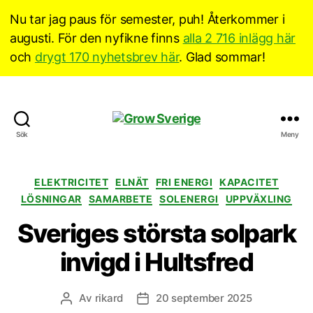
Nu tar jag paus för semester, puh! Återkommer i
augusti. För den nyfikne finns
alla 2 716 inlägg här
och
drygt 170 nyhetsbrev här
. Glad sommar!
Grow
Sök
Meny
Sverige
Kategorier
ELEKTRICITET
ELNÄT
FRI ENERGI
KAPACITET
LÖSNINGAR
SAMARBETE
SOLENERGI
UPPVÄXLING
Sveriges största solpark
invigd i Hultsfred
Av
rikard
20 september 2025
Inläggsförfattare
Inläggsdatum