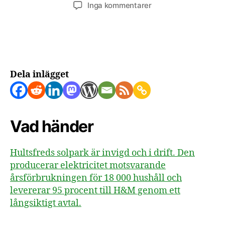
till
Inga kommentarer
Sveriges
största
solpark
invigd
i
Hultsfred
Dela inlägget
Vad händer
Hultsfreds solpark är invigd och i drift. Den
producerar elektricitet motsvarande
årsförbrukningen för 18 000 hushåll och
levererar 95 procent till H&M genom ett
långsiktigt avtal.