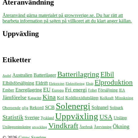
Återanvändning
Återanvänd gärna materialet på growsverige.se. Du har rätt att
bearbeta information på sajten på villkoret att du klart anger källan.
Uppväxling
Etiketter
Batterilagring
Elbil
Australien
Batterilager
Andel
Elproduktion
Elbilsförsäljning
Eldrift
Elektricitet
Elektrifiering
Elnät
EU
Fri energi
Energilagring
Försäljning
Ember
Europa
Frihet
IEA
Kina
Jämförelse
Kol
Koldioxidutsläpp
Kolkraft
Minskning
Kapacitet
Solenergi
SCB
Solpanel
Rekord
Solpark
Oberoende
olja
Uppväxling
USA
Statistik
Sverige
Utsläpp
Tyskland
Vindkraft
Ökning
Återbruk
Återvinning
Utsläppsminskning
utveckling
© 2026
Grow Sverige