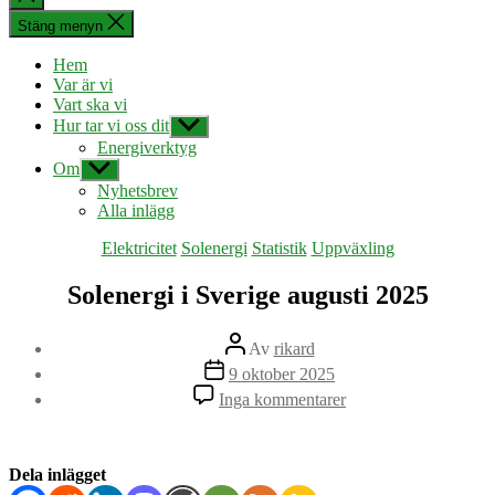
sökningen
Stäng menyn
Hem
Var är vi
Vart ska vi
Hur tar vi oss dit
Visa
undermeny
Energiverktyg
Om
Visa
undermeny
Nyhetsbrev
Alla inlägg
Kategorier
Elektricitet
Solenergi
Statistik
Uppväxling
Solenergi i Sverige augusti 2025
Inläggsförfattare
Av
rikard
Inläggsdatum
9 oktober 2025
till
Inga kommentarer
Solenergi
i
Sverige
augusti
Dela inlägget
2025