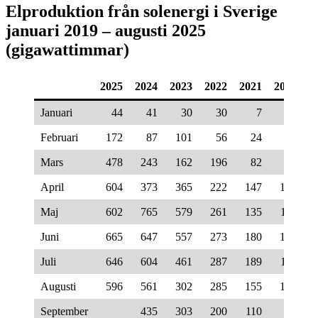
Elproduktion från solenergi i Sverige
januari 2019 – augusti 2025
(gigawattimmar)
2025
2024
2023
2022
2021
2020
2
Januari
44
41
30
30
7
7
Februari
172
87
101
56
24
20
Mars
478
243
162
196
82
60
April
604
373
365
222
147
100
Maj
602
765
579
261
135
113
Juni
665
647
557
273
180
125
Juli
646
604
461
287
189
112
Augusti
596
561
302
285
155
130
September
435
303
200
110
82