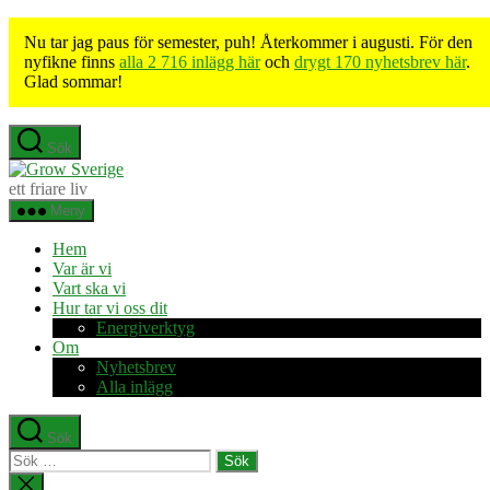
Nu tar jag paus för semester, puh! Återkommer i augusti. För den
nyfikne finns
alla 2 716 inlägg här
och
drygt 170 nyhetsbrev här
.
Glad sommar!
Hoppa
Sök
till
Grow
innehåll
Sverige
ett friare liv
Meny
Hem
Var är vi
Vart ska vi
Hur tar vi oss dit
Energiverktyg
Om
Nyhetsbrev
Alla inlägg
Sök
Sök
efter:
Stäng