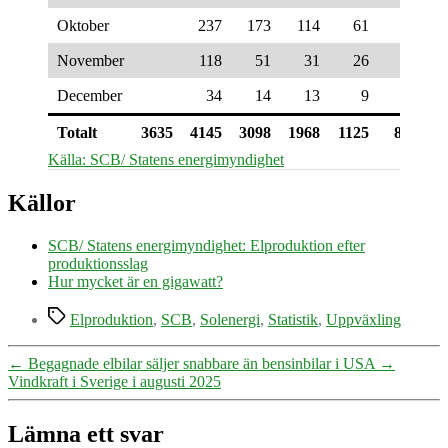
Oktober
237
173
114
61
37
November
118
51
31
26
16
December
34
14
13
9
3
Totalt
3635
4145
3098
1968
1125
805
Källa: SCB/ Statens energimyndighet
Källor
SCB/ Statens energimyndighet: Elproduktion efter
produktionsslag
Hur mycket är en gigawatt?
Etiketter
Elproduktion
,
SCB
,
Solenergi
,
Statistik
,
Uppväxling
←
Begagnade elbilar säljer snabbare än bensinbilar i USA
→
Vindkraft i Sverige i augusti 2025
Lämna ett svar