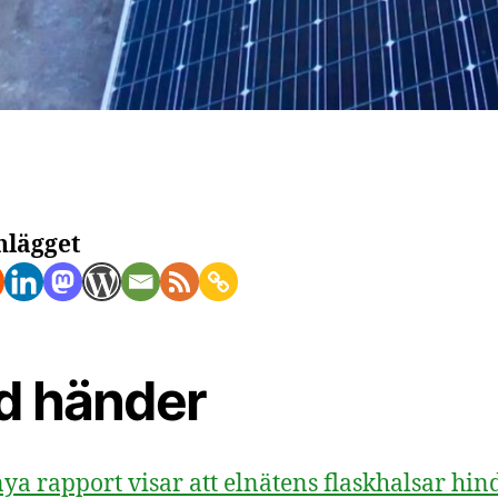
nlägget
d händer
nya rapport visar att elnätens flaskhalsar hin