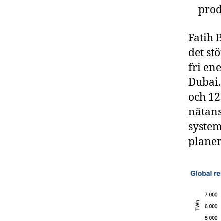
prod
Fatih B
det st
fri en
Dubai.
och 12
nätans
system
planer