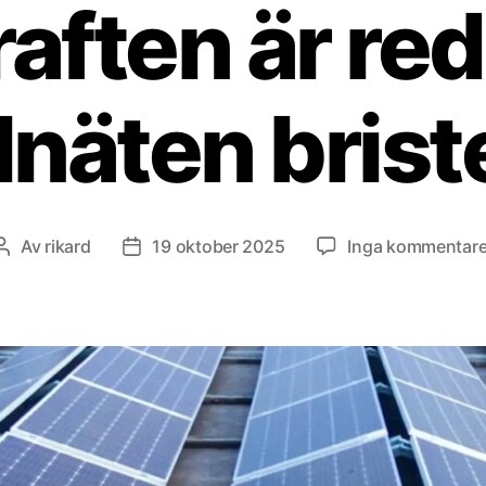
raften är re
lnäten brist
Av
rikard
19 oktober 2025
Inga kommentare
Inläggsförfattare
Inläggsdatum