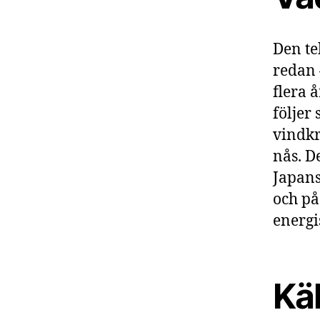
Den te
redan 
flera 
följer
vindkr
nås. D
Japans
och på
energi
Käl