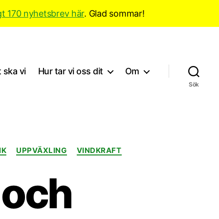
gt 170 nyhetsbrev här
. Glad sommar!
 ska vi
Hur tar vi oss dit
Om
Sök
IK
UPPVÄXLING
VINDKRAFT
 och