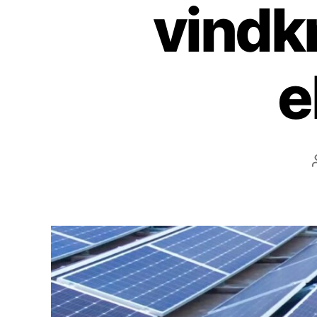
vindk
e