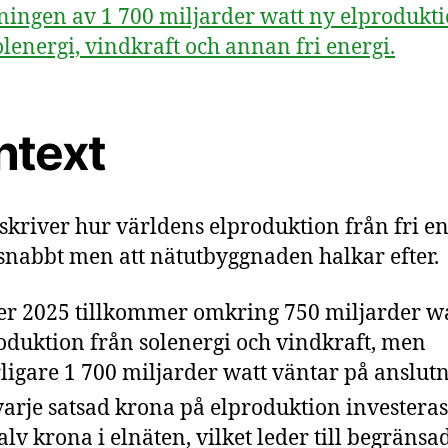
ningen av 1 700 miljarder watt ny elprodukt
olenergi, vindkraft och annan fri energi.
ntext
skriver hur världens elproduktion från fri en
snabbt men att nätutbyggnaden halkar efter.
r 2025 tillkommer omkring 750 miljarder wa
oduktion från solenergi och vindkraft, men
rligare 1 700 miljarder watt väntar på anslutn
varje satsad krona på elproduktion investera
alv krona i elnäten, vilket leder till begränsa