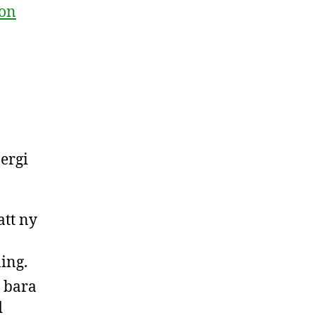
ion
ergi
tt ny
ing.
s bara
d