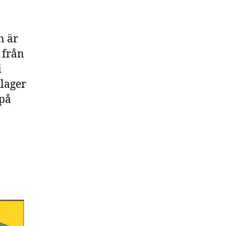
n är
 från
i
ilager
 på