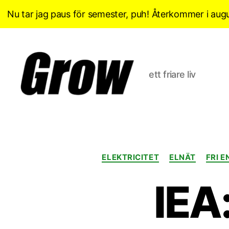
Nu tar jag paus för semester, puh! Återkommer i augu
ett friare liv
Grow
Sverige
ELEKTRICITET
ELNÄT
FRI E
IEA