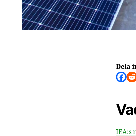
Dela i
Va
IEA:s 