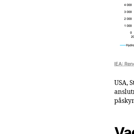
IEA: Re
USA, S
anslut
påskyn
Vad