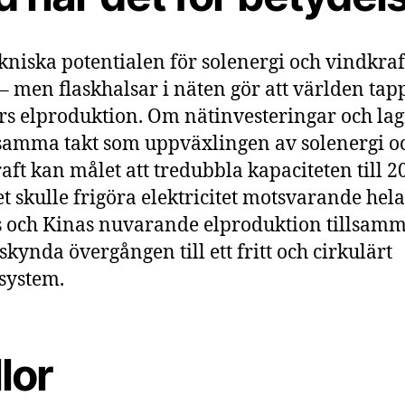
kniska potentialen för solenergi och vindkraf
– men flaskhalsar i näten gör att världen tap
års elproduktion. Om nätinvesteringar och la
 samma takt som uppväxlingen av solenergi o
aft kan målet att tredubbla kapaciteten till 2
et skulle frigöra elektricitet motsvarande hela
 och Kinas nuvarande elproduktion tillsam
skynda övergången till ett fritt och cirkulärt
system.
lor