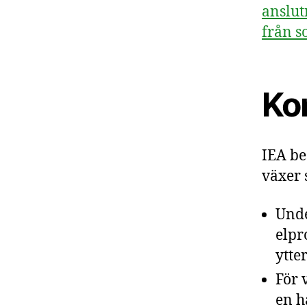
anslut
från s
Ko
IEA be
växer 
Unde
elpr
ytte
För 
en h