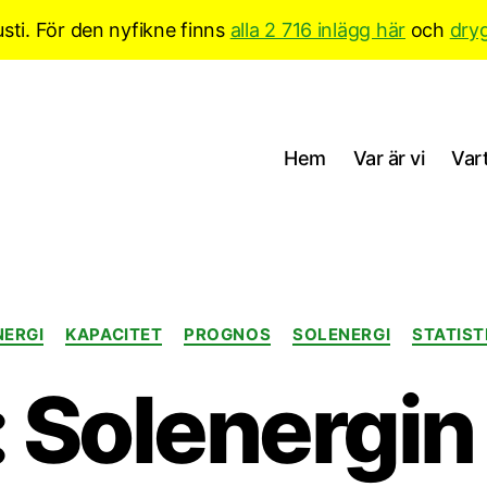
sti. För den nyfikne finns
alla 2 716 inlägg här
och
dry
Hem
Var är vi
Vart
Kategorier
NERGI
KAPACITET
PROGNOS
SOLENERGI
STATIST
: Solenergin