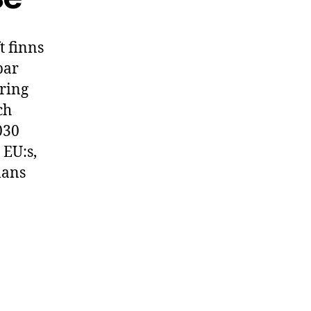
t finns
par
gring
ch
030
 EU:s,
mans