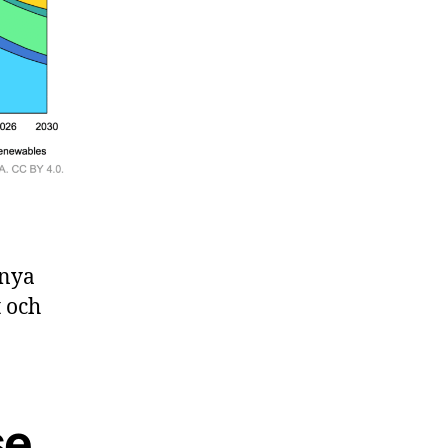
 nya
t och
se