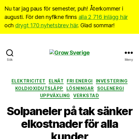
Nu tar jag paus för semester, puh! Återkommer i
augusti. För den nyfikne finns
alla 2 716 inlägg här
och
drygt 170 nyhetsbrev här
. Glad sommar!
Grow
Sök
Meny
Sverige
Kategorier
ELEKTRICITET
ELNÄT
FRI ENERGI
INVESTERING
KOLDIOXIDUTSLÄPP
LÖSNINGAR
SOLENERGI
UPPVÄXLING
VERKSTAD
Solpaneler på tak sänker
elkostnader för alla
kunder