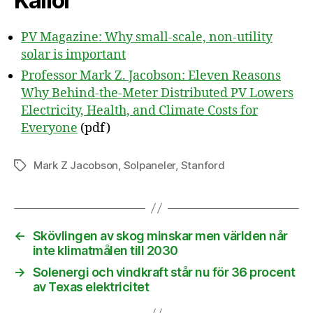
Källor
PV Magazine: Why small-scale, non-utility
solar is important
Professor Mark Z. Jacobson: Eleven Reasons
Why Behind-the-Meter Distributed PV Lowers
Electricity, Health, and Climate Costs for
Everyone
(pdf)
Mark Z Jacobson
,
Solpaneler
,
Stanford
Etiketter
←
Skövlingen av skog minskar men världen når
inte klimatmålen till 2030
→
Solenergi och vindkraft står nu för 36 procent
av Texas elektricitet