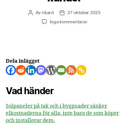
Av
rikard
27 oktober 2025
Inläggsförfattare
Inläggsdatum
till
Inga kommentarer
Solpaneler
på
tak
sänker
elkostnader
för
Dela inlägget
alla
kunder
Vad händer
Solpaneler på tak och i byggnader sänker
elkostnaderna för alla, inte bara de som köper
och installerar dem.