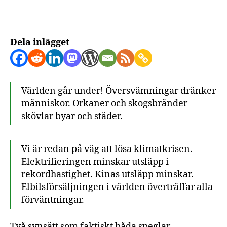
vi?
Dela inlägget
Världen går under! Översvämningar dränker
människor. Orkaner och skogsbränder
skövlar byar och städer.
Vi är redan på väg att lösa klimatkrisen.
Elektrifieringen minskar utsläpp i
rekordhastighet. Kinas utsläpp minskar.
Elbilsförsäljningen i världen överträffar alla
förväntningar.
Två synsätt som faktiskt båda speglar