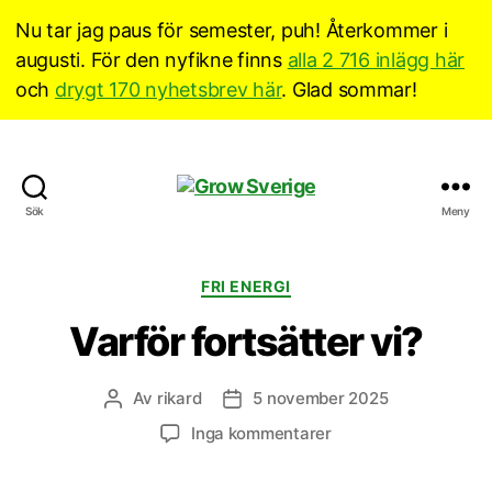
Nu tar jag paus för semester, puh! Återkommer i
augusti. För den nyfikne finns
alla 2 716 inlägg här
och
drygt 170 nyhetsbrev här
. Glad sommar!
Grow
Sök
Meny
Sverige
Kategorier
FRI ENERGI
Varför fortsätter vi?
Av
rikard
5 november 2025
Inläggsförfattare
Inläggsdatum
till
Inga kommentarer
Varför
fortsätter