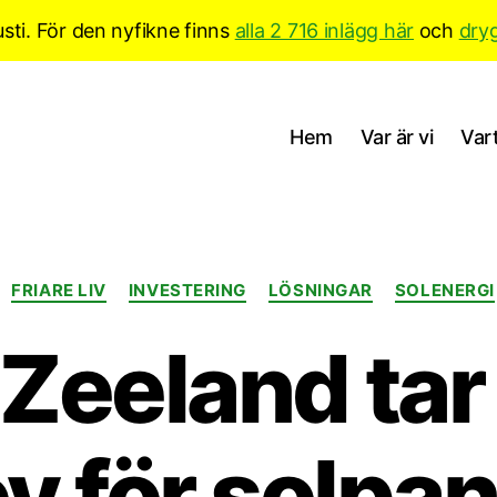
sti. För den nyfikne finns
alla 2 716 inlägg här
och
dry
Hem
Var är vi
Vart
Kategorier
FRIARE LIV
INVESTERING
LÖSNINGAR
SOLENERGI
Zeeland tar
v för solpan