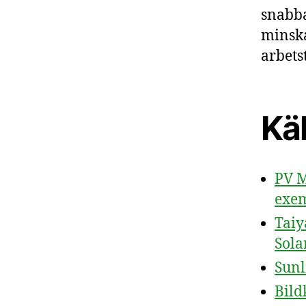
snabba
minska
arbetst
Käl
PV M
exem
Taiy
Sola
Sunl
Bild