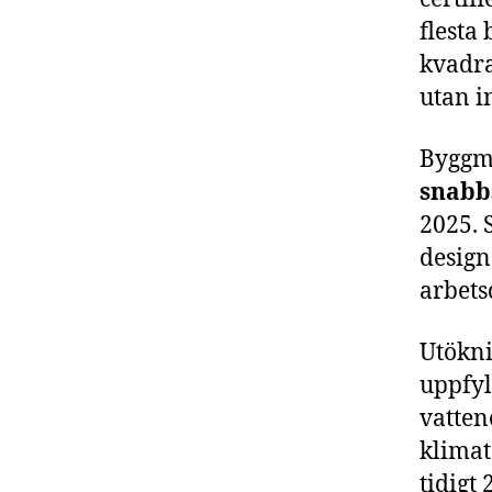
flesta
kvadra
utan i
Byggmi
snabb
2025. 
design
arbets
Utökni
uppfyl
vatten
klimat
tidigt 