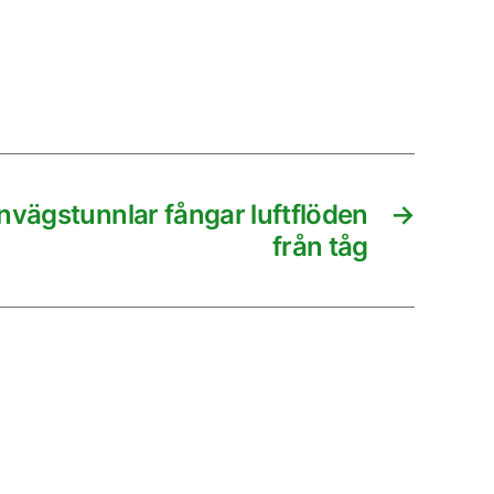
rnvägstunnlar fångar luftflöden
→
från tåg