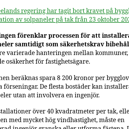
elands regering har tagit bort kravet på bygg
lation av solpaneler på tak från 23 oktober 20
ngen förenklar processen för att installer
eler samtidigt som säkerhetskrav bibehål
re varierade hanteringen mellan kommuner, 
e osäkerhet för fastighetsägare.
en beräknas spara 8 200 kronor per bygglov
 förseningar. De flesta bostäder kan installe
eler utan att involvera en ingenjör.
stallationer över 40 kvadratmeter per tak, elle
n med mycket hög vindhastighet, måste en
ierad ingenjör granska eller utforma fästena. 