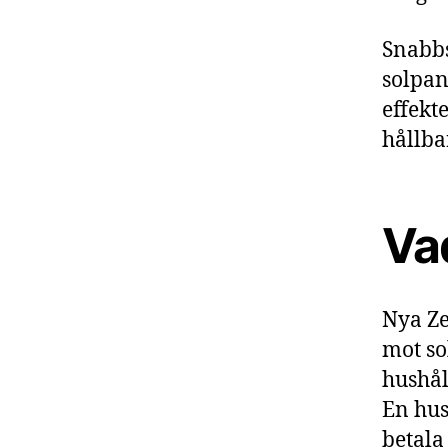
Snabbs
solpan
effekt
hållba
Vad
Nya Ze
mot sol
hushål
En hus
betala