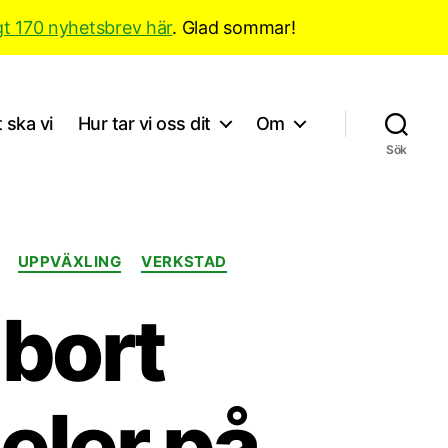
gt 170 nyhetsbrev här
. Glad sommar!
 ska vi
Hur tar vi oss dit
Om
Sök
UPPVÄXLING
VERKSTAD
 bort
eler på