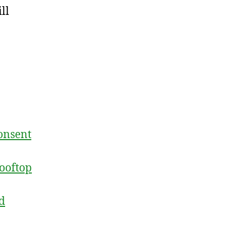
ll
onsent
ooftop
ed