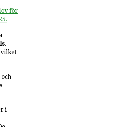
lov för
25.
a
ls.
vilket
 och
ra
r i
De