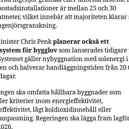
 bostadsinstallationer är mellan 25 och 30
tmeter, vilket innebär att majoriteten klarar 
ngenjörsgranskning.
nister Chris Penk
planerar också ett
system för bygglov
som lanserades tidigare
Systemet gäller nybyggnation med solenergi i
en och halverar handläggningstiden från 20 t
dagar.
ngen ska omfatta hållbara byggnader som
ler kriterier inom energieffektivitet,
effektivitet, lågt koldioxidinnehåll eller
anpassning. Regeringen ska lägga fram lagfö
2026.