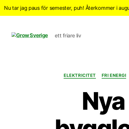
Nu tar jag paus för semester, puh! Återkommer i augu
ett friare liv
Grow
Sverige
ELEKTRICITET
FRI ENERGI
Nya 
bygglo