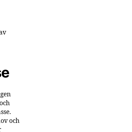
 av
se
ngen
 och
sse.
lov och
r