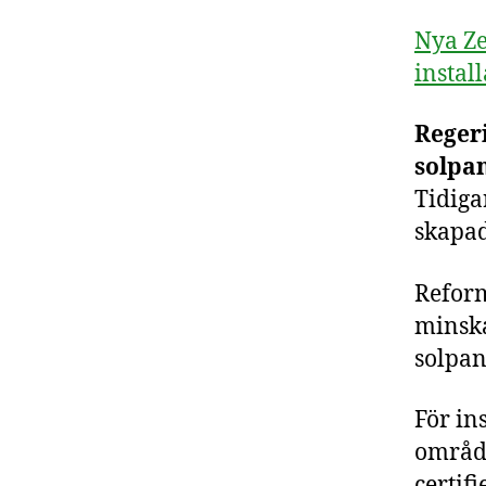
Nya Ze
instal
Regeri
solpan
Tidiga
skapad
Reform
minska
solpan
För in
område
certif