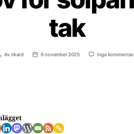
tak
Av
rikard
6 november 2025
Inga kommentar
Inläggsförfattare
Inläggsdatum
nlägget