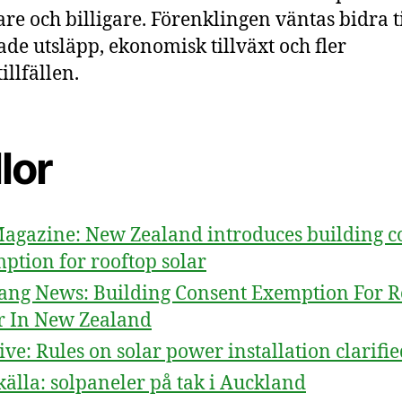
re och billigare. Förenklingen väntas bidra ti
de utsläpp, ekonomisk tillväxt och fler
illfällen.
lor
agazine: New Zealand introduces building c
ption for rooftop solar
ang News: Building Consent Exemption For R
r In New Zealand
ive: Rules on solar power installation clarifi
källa: solpaneler på tak i Auckland