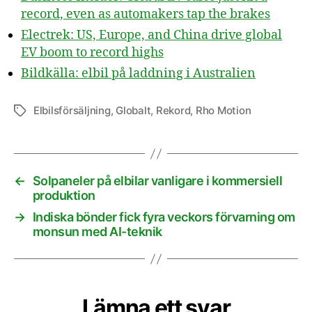
record, even as automakers tap the brakes
Electrek: US, Europe, and China drive global
EV boom to record highs
Bildkälla: elbil på laddning i Australien
Elbilsförsäljning
,
Globalt
,
Rekord
,
Rho Motion
Etiketter
←
Solpaneler på elbilar vanligare i kommersiell
produktion
→
Indiska bönder fick fyra veckors förvarning om
monsun med AI-teknik
Lämna ett svar