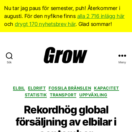
Nu tar jag paus för semester, puh! Återkommer i
augusti. För den nyfikne finns
alla 2 716 inlägg här
och
drygt 170 nyhetsbrev här
. Glad sommar!
Sök
Meny
Grow
Sverige
Kategorier
ELBIL
ELDRIFT
FOSSILA BRÄNSLEN
KAPACITET
STATISTIK
TRANSPORT
UPPVÄXLING
Rekordhög global
försäljning av elbilar i