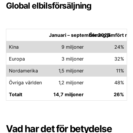
Global elbilsförsäljning
Januari – september 2025
Ökning jämfört m
Kina
9 miljoner
24%
Europa
3 miljoner
32%
Nordamerika
1,5 miljoner
11%
Övriga världen
1,2 miljoner
48%
Totalt
14,7 miljoner
26%
Vad har det för betydelse