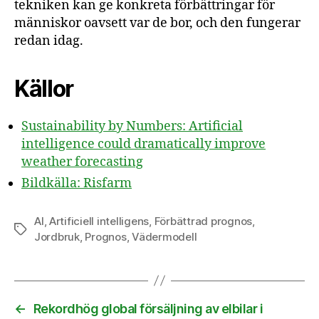
tekniken kan ge konkreta förbättringar för
människor oavsett var de bor, och den fungerar
redan idag.
Källor
Sustainability by Numbers: Artificial
intelligence could dramatically improve
weather forecasting
Bildkälla: Risfarm
AI
,
Artificiell intelligens
,
Förbättrad prognos
,
Etiketter
Jordbruk
,
Prognos
,
Vädermodell
←
Rekordhög global försäljning av elbilar i