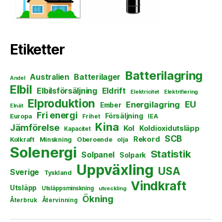
Etiketter
Batterilagring
Australien
Batterilager
Andel
Elbil
Elbilsförsäljning
Eldrift
Elektricitet
Elektrifiering
Elproduktion
EU
Energilagring
Ember
Elnät
Fri energi
Försäljning
Europa
Frihet
IEA
Kina
Jämförelse
Kol
Koldioxidutsläpp
Kapacitet
SCB
Rekord
Kolkraft
Minskning
Oberoende
olja
Solenergi
Statistik
Solpanel
Solpark
Uppväxling
USA
Sverige
Tyskland
Vindkraft
Utsläpp
Utsläppsminskning
utveckling
Ökning
Återbruk
Återvinning