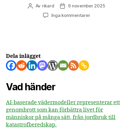
Av
rikard
9 november 2025
Inläggsförfattare
Inläggsdatum
till
Inga kommentarer
Indiska
bönder
fick
fyra
veckors
förvarning
Dela inlägget
om
monsun
med
AI-
Vad händer
teknik
AI-baserade vädermodeller representerar ett
genombrott som kan förbättra livet för
människor på många sätt, från jordbruk till
katastrofberedskap.