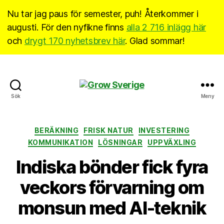
Nu tar jag paus för semester, puh! Återkommer i
augusti. För den nyfikne finns
alla 2 716 inlägg här
och
drygt 170 nyhetsbrev här
. Glad sommar!
Grow
Sök
Meny
Sverige
Kategorier
BERÄKNING
FRISK NATUR
INVESTERING
KOMMUNIKATION
LÖSNINGAR
UPPVÄXLING
Indiska bönder fick fyra
veckors förvarning om
monsun med AI-teknik