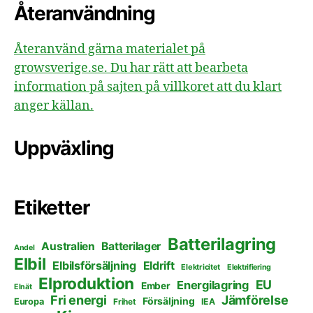
Återanvändning
Återanvänd gärna materialet på
growsverige.se. Du har rätt att bearbeta
information på sajten på villkoret att du klart
anger källan.
Uppväxling
Etiketter
Batterilagring
Australien
Batterilager
Andel
Elbil
Elbilsförsäljning
Eldrift
Elektricitet
Elektrifiering
Elproduktion
EU
Energilagring
Ember
Elnät
Fri energi
Jämförelse
Försäljning
Europa
Frihet
IEA