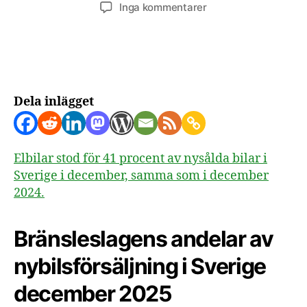
till
Inga kommentarer
Andelen
sålda
elbilar
i
december
2025
Dela inlägget
Elbilar stod för 41 procent av nysålda bilar i
Sverige i december, samma som i december
2024.
Bränsleslagens andelar av
nybilsförsäljning i Sverige
december 2025