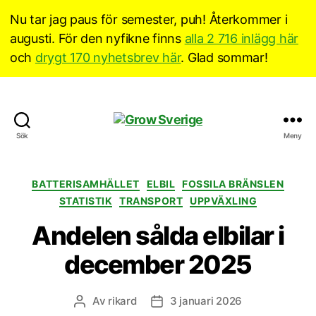
Nu tar jag paus för semester, puh! Återkommer i
augusti. För den nyfikne finns
alla 2 716 inlägg här
och
drygt 170 nyhetsbrev här
. Glad sommar!
Grow
Sök
Meny
Sverige
Kategorier
BATTERISAMHÄLLET
ELBIL
FOSSILA BRÄNSLEN
STATISTIK
TRANSPORT
UPPVÄXLING
Andelen sålda elbilar i
december 2025
Av
rikard
3 januari 2026
Inläggsförfattare
Inläggsdatum