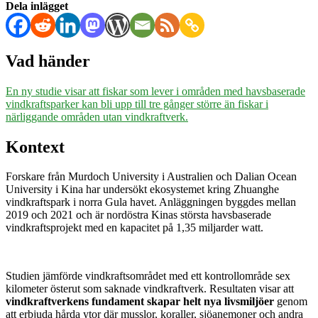
fungerar
Dela inlägget
som
skyddade
fiskreservat
Vad händer
En ny studie visar att fiskar som lever i områden med havsbaserade
vindkraftsparker kan bli upp till tre gånger större än fiskar i
närliggande områden utan vindkraftverk.
Kontext
Forskare från Murdoch University i Australien och Dalian Ocean
University i Kina har undersökt ekosystemet kring Zhuanghe
vindkraftspark i norra Gula havet. Anläggningen byggdes mellan
2019 och 2021 och är nordöstra Kinas största havsbaserade
vindkraftsprojekt med en kapacitet på 1,35 miljarder watt.
Studien jämförde vindkraftsområdet med ett kontrollområde sex
kilometer österut som saknade vindkraftverk. Resultaten visar att
vindkraftverkens fundament skapar helt nya livsmiljöer
genom
att erbjuda hårda ytor där musslor, koraller, sjöanemoner och andra