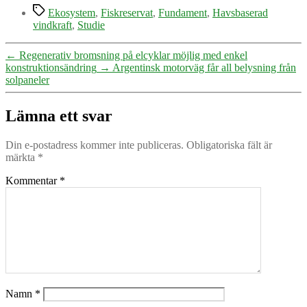
Etiketter
Ekosystem
,
Fiskreservat
,
Fundament
,
Havsbaserad
vindkraft
,
Studie
←
Regenerativ bromsning på elcyklar möjlig med enkel
konstruktionsändring
→
Argentinsk motorväg får all belysning från
solpaneler
Lämna ett svar
Din e-postadress kommer inte publiceras.
Obligatoriska fält är
märkta
*
Kommentar
*
Namn
*