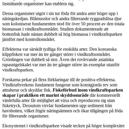
fastsittande organismer kan etablera sig.
Dessa organismer utgör i sin tur föda för andra arter högre upp i
näringskedjan. Blåmusslor och andra filtrerande ryggradslösa djur
som koloniserat fundamenten stod för över 50 procent av den totala
biomassan i vindkraftsområdet. Studien dokumenterade att
bottenfisk hade nästan dubbelt så hög biomassa i vindkraftsparken
jämfört med kontrollområdet.
Effekterna var särskilt tydliga för enskilda arter. Den koreanska
klippfisken var mer än tre gånger större i vindkraftsområdet.
Grönlingen var dubbelt så stor. Även det rovlevande asiatiska
rapasnigelskalet var mer än tre gånger större än exemplar utanför
vindkraftsparken.
Forskarna pekar på flera förklaringar till de positiva effekterna.
Vindkraftverkens fundament fungerar som konstgjorda rev som
attraherar och skyddar fisk.
Fiskeförbud inom vindkraftsparken
skapar i praktiken ett marint skyddsområde
där kommersiellt
värdefulla arter får möjlighet att växa och reproducera sig utan
fisketryck. Dessutom virvlar fundamenten upp sediment från
havsbotten, vilket frigör näringsämnen och ökar tillgången på föda
för filtrerande organismer.
Ekosystemet i vindkraftsparken visade tecken på högre komplexitet