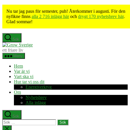
Nu tar jag paus för semester, puh! Återkommer i augusti. För den
nyfikne finns
alla 2 716 inlägg här
och
drygt 170 nyhetsbrev här
.
Glad sommar!
Hoppa
Sök
till
Grow
innehåll
Sverige
ett friare liv
Meny
Hem
Var är vi
Vart ska vi
Hur tar vi oss dit
Energiverktyg
Om
Nyhetsbrev
Alla inlägg
Sök
Sök
efter:
Stäng