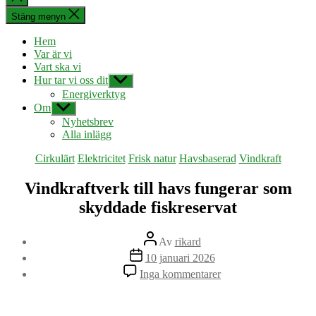
sökningen
Stäng menyn
Hem
Var är vi
Vart ska vi
Hur tar vi oss dit
Visa
undermeny
Energiverktyg
Om
Visa
undermeny
Nyhetsbrev
Alla inlägg
Kategorier
Cirkulärt
Elektricitet
Frisk natur
Havsbaserad
Vindkraft
Vindkraftverk till havs fungerar som
skyddade fiskreservat
Inläggsförfattare
Av
rikard
Inläggsdatum
10 januari 2026
till
Inga kommentarer
Vindkraftverk
till
havs