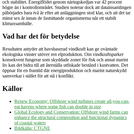
och stabilitet. Energiflödet genom näringskedjan var 42 procent
högre än i kontrollområdet. Studien noterar dock att datainsam­lingen
påbörjades bara två år efter att anläggningen stod klar, och att det tar
minst sex år innan de fastsittande organismerna når ett stabilt
klimaxsamhälle.
Vad har det för betydelse
Resultaten antyder att havsbaserad vindkraft kan ge oväntade
ekologiska vinster utöver ren elproduktion. Om vindkraftsparker
konsekvent fungerar som skyddade zoner för fisk och annat marint
liv kan det bidra till att återställa utfiskade bestånd i kustvatten. Det
öppnar för en framtid där energiproduktion och marint naturskydd
samverkar i stället för att stå i konflikt.
Källor
Renew Economy: Offshore wind turbines create all-you-can-
eat havens where some fish can double in size
Global Ecology and Conservation: Offshore wind farms can
enhance the structural composition and functional dynamics
of coastal waters
Bildkälla: CTGNE