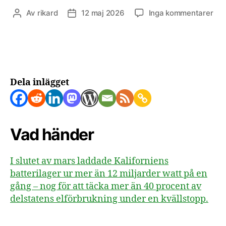
till
Av
rikard
12 maj 2026
Inga kommentarer
Inläggsförfattare
Inläggsdatum
Kal
bat
täc
40
av
elb
Dela inlägget
Vad händer
I slutet av mars laddade Kaliforniens
batterilager ur mer än 12 miljarder watt på en
gång – nog för att täcka mer än 40 procent av
delstatens elförbrukning under en kvällstopp.