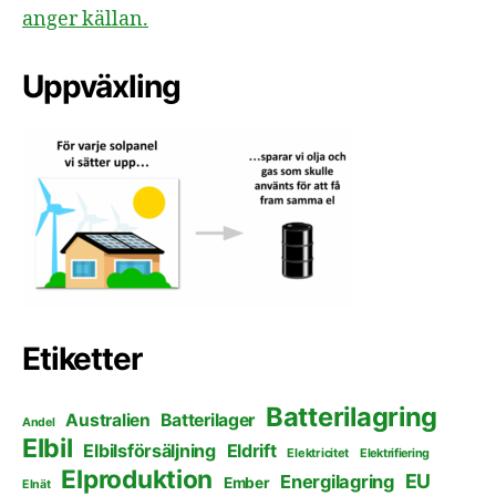
anger källan.
Uppväxling
Etiketter
Batterilagring
Australien
Batterilager
Andel
Elbil
Elbilsförsäljning
Eldrift
Elektricitet
Elektrifiering
Elproduktion
EU
Energilagring
Ember
Elnät