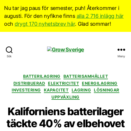
Nu tar jag paus för semester, puh! Återkommer i
augusti. För den nyfikne finns
alla 2 716 inlägg här
och
drygt 170 nyhetsbrev här
. Glad sommar!
Grow
Sök
Meny
Sverige
Kategorier
BATTERILAGRING
BATTERISAMHÄLLET
DISTRIBUERAD
ELEKTRICITET
ENERGILAGRING
INVESTERING
KAPACITET
LAGRING
LÖSNINGAR
UPPVÄXLING
Kaliforniens batterilager
täckte 40% av elbehovet