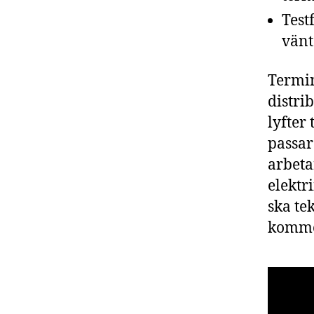
Test
vänt
Termin
distri
lyfter
passar
arbeta
elektr
ska te
kommer