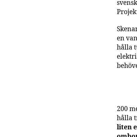
svensk
Projek
Skenan
en van
hålla 
elektr
behöve
200 me
hålla 
liten 
ombor