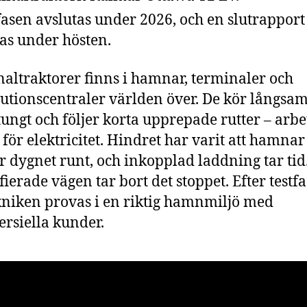
fasen avslutas under 2026, och en slutrapport
as under hösten.
altraktorer finns i hamnar, terminaler och
butionscentraler världen över. De kör långsam
 tungt och följer korta upprepade rutter – arb
 för elektricitet. Hindret har varit att hamnar
r dygnet runt, och inkopplad laddning tar tid
ifierade vägen tar bort det stoppet. Efter testf
kniken provas i en riktig hamnmiljö med
siella kunder.