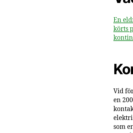
En eld
körts 
kontin
Ko
Vid fö
en 200
kontak
elektr
som en