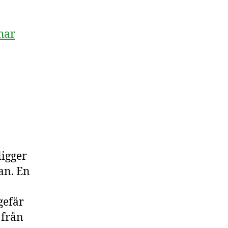
har
ligger
an. En
gefär
 från