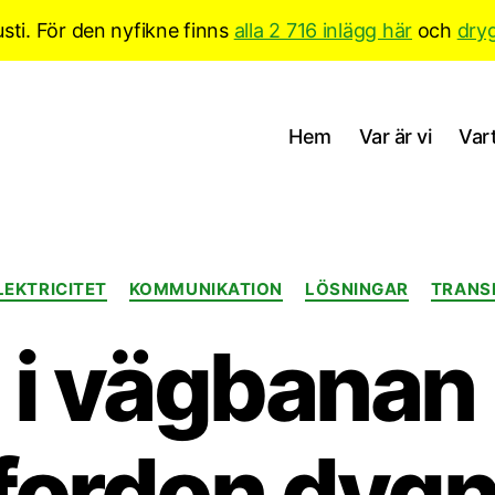
sti. För den nyfikne finns
alla 2 716 inlägg här
och
dry
Hem
Var är vi
Vart
Kategorier
LEKTRICITET
KOMMUNIKATION
LÖSNINGAR
TRANS
 i vägbanan 
fordon dygn