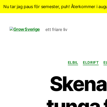
Nu tar jag paus för semester, puh! Återkommer i augu
ett friare liv
Grow
Sverige
ELBIL
ELDRIFT
E
Skena
tunga 