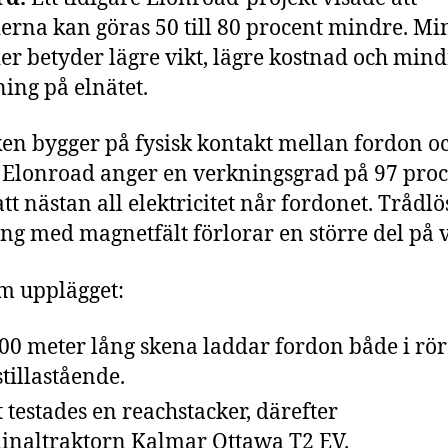
ierna kan göras 50 till 80 procent mindre. Mi
ier betyder lägre vikt, lägre kostnad och min
ning på elnätet.
en bygger på fysisk kontakt mellan fordon o
 Elonroad anger en verkningsgrad på 97 proc
att nästan all elektricitet når fordonet. Trådlö
ng med magnetfält förlorar en större del på 
m upplägget:
00 meter lång skena laddar fordon både i rör
stillastående.
t testades en reachstacker, därefter
inaltraktorn Kalmar Ottawa T2 EV.