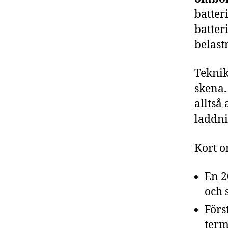
batter
batter
belast
Teknik
skena.
alltså 
laddni
Kort o
En 2
och 
Förs
term