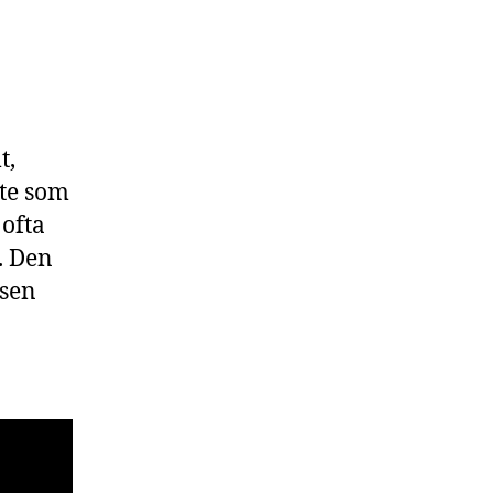
t,
ete som
 ofta
. Den
asen