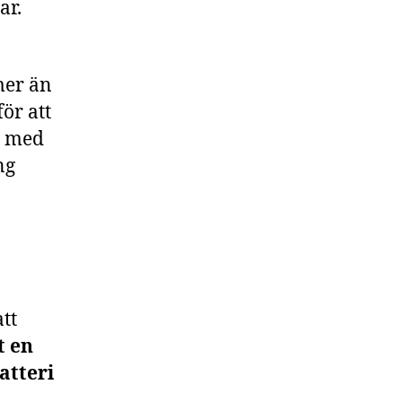
ar.
mer än
ör att
s med
ng
tt
t en
atteri