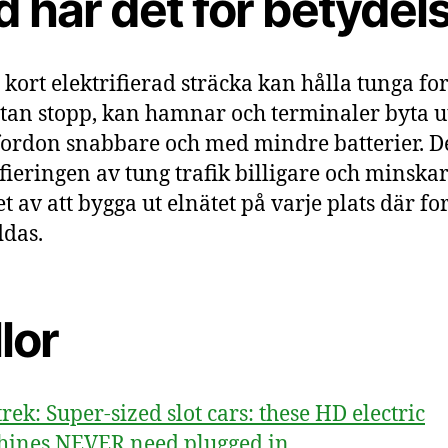
 har det för betydel
kort elektrifierad sträcka kan hålla tunga fo
tan stopp, kan hamnar och terminaler byta u
fordon snabbare och med mindre batterier. D
ifieringen av tung trafik billigare och minska
t av att bygga ut elnätet på varje plats där f
ddas.
lor
trek: Super-sized slot cars: these HD electric
ines NEVER need plugged in