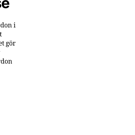
se
rdon i
t
et gör
r
ordon