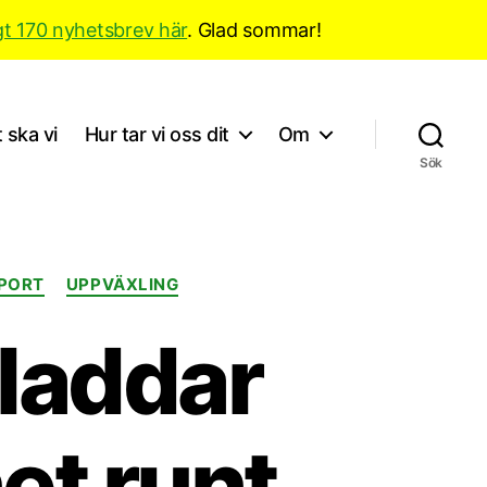
gt 170 nyhetsbrev här
. Glad sommar!
 ska vi
Hur tar vi oss dit
Om
Sök
PORT
UPPVÄXLING
laddar
et runt