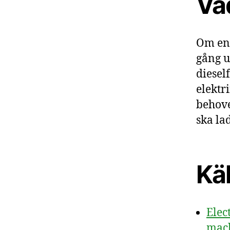
Vad
Om en 
gång u
diesel
elektr
behove
ska la
Käl
Elec
mach