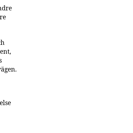
ndre
dre
ch
ent,
s
vägen.
else