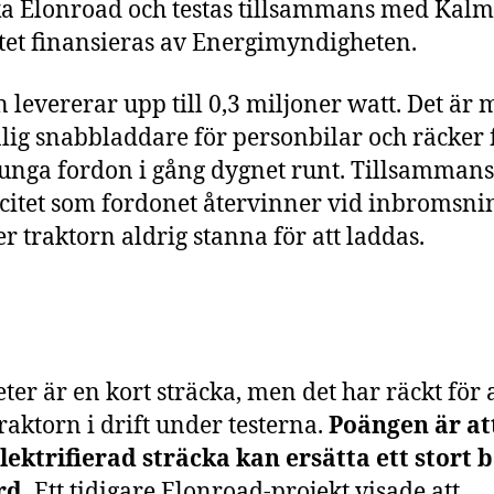
a Elonroad och testas tillsammans med Kalm
tet finansieras av Energimyndigheten.
 levererar upp till 0,3 miljoner watt. Det är 
lig snabbladdare för personbilar och räcker f
tunga fordon i gång dygnet runt. Tillsamman
icitet som fordonet återvinner vid inbromsni
r traktorn aldrig stanna för att laddas.
ter är en kort sträcka, men det har räckt för a
traktorn i drift under testerna.
Poängen är at
elektrifierad sträcka kan ersätta ett stort b
d.
Ett tidigare Elonroad-projekt visade att