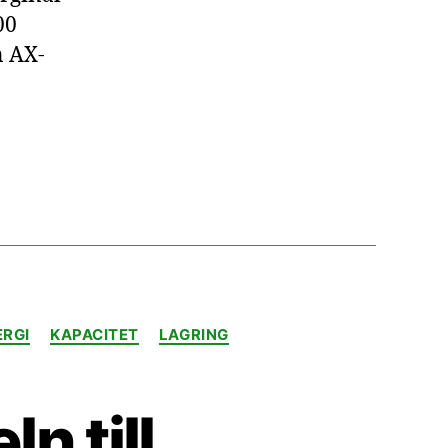
00
n AX-
ERGI
KAPACITET
LAGRING
n till