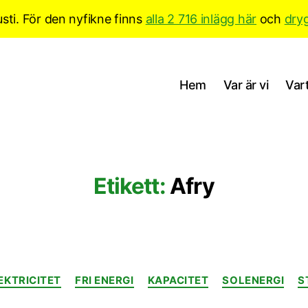
sti. För den nyfikne finns
alla 2 716 inlägg här
och
dry
Hem
Var är vi
Vart
Etikett:
Afry
Kategorier
EKTRICITET
FRI ENERGI
KAPACITET
SOLENERGI
S