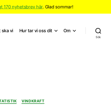
gt 170 nyhetsbrev här
. Glad sommar!
 ska vi
Hur tar vi oss dit
Om
Sök
TATISTIK
VINDKRAFT