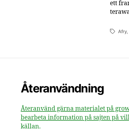
ett fr
terawa
Afry
Etiketter
Återanvändning
Återanvänd gärna materialet på growsv
bearbeta information på sajten på vill
källan.