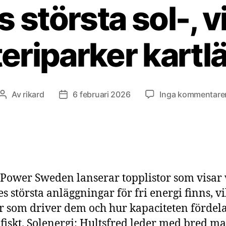
 största sol-, 
teriparker kartl
Av
rikard
6 februari 2026
Inga kommentare
Inläggsförfattare
Inläggsdatum
Power Sweden lanserar topplistor som visar 
es största anläggningar för fri energi finns, v
r som driver dem och hur kapaciteten fördela
fiskt. Solenergi: Hultsfred leder med bred m