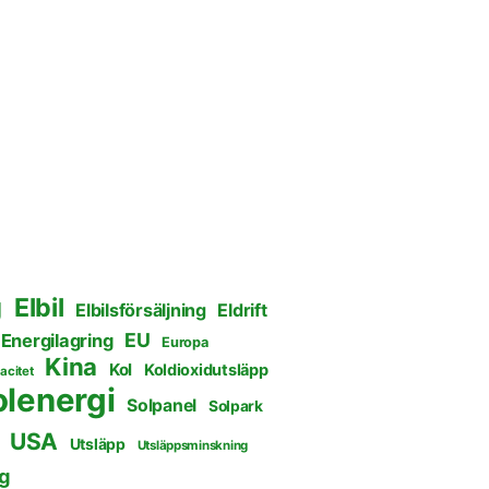
g
Elbil
Elbilsförsäljning
Eldrift
EU
Energilagring
Europa
Kina
Kol
Koldioxidutsläpp
acitet
olenergi
Solpanel
Solpark
USA
Utsläpp
Utsläppsminskning
g