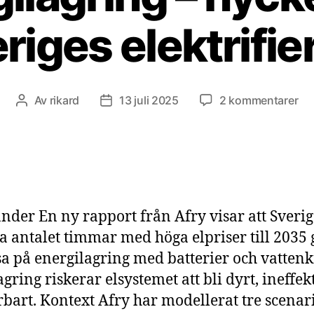
riges elektrifie
till
Av
rikard
13 juli 2025
2 kommentarer
Inläggsförfattare
Inläggsdatum
Ene
–
ny
till
Sv
ele
nder En ny rapport från Afry visar att Sveri
a antalet timmar med höga elpriser till 203
tsa på energilagring med batterier och vattenk
gring riskerar elsystemet att bli dyrt, ineffek
rbart. Kontext Afry har modellerat tre scenari