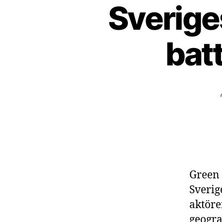
Sveriges
bat
Green 
Sverig
aktöre
geogra