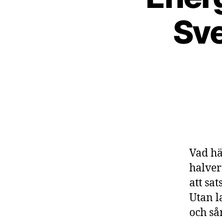
Sve
Vad hä
halver
att sa
Utan la
och så