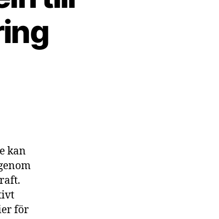
ring
rgilagring
ckeln
eriges
ktrifiering
ge kan
5 genom
raft.
tivt
er för