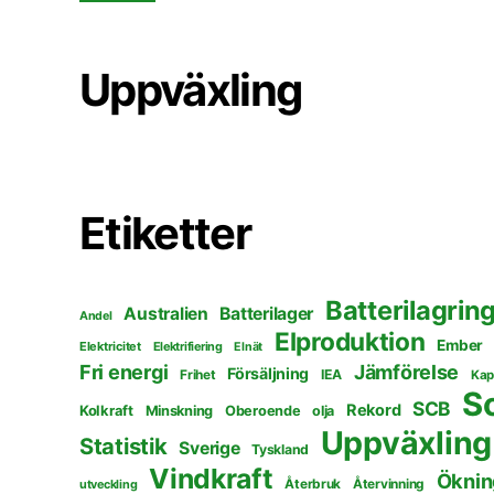
Uppväxling
Etiketter
Batterilagrin
Australien
Batterilager
Andel
Elproduktion
Ember
Elektricitet
Elektrifiering
Elnät
Fri energi
Jämförelse
Försäljning
Frihet
IEA
Kap
S
SCB
Rekord
Kolkraft
Minskning
Oberoende
olja
Uppväxling
Statistik
Sverige
Tyskland
Vindkraft
Öknin
Återbruk
Återvinning
utveckling