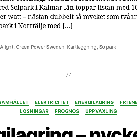
red Solpark i Kalmar län toppar listan med 1
er watt – nästan dubbelt så mycket som tvåa
park i Norrtälje med […]
,
Alight
,
Green Power Sweden
,
Kartläggning
,
Solpark
Kategorier
ISAMHÄLLET
ELEKTRICITET
ENERGILAGRING
FRI EN
LÖSNINGAR
PROGNOS
UPPVÄXLING
ilagring – nyckel