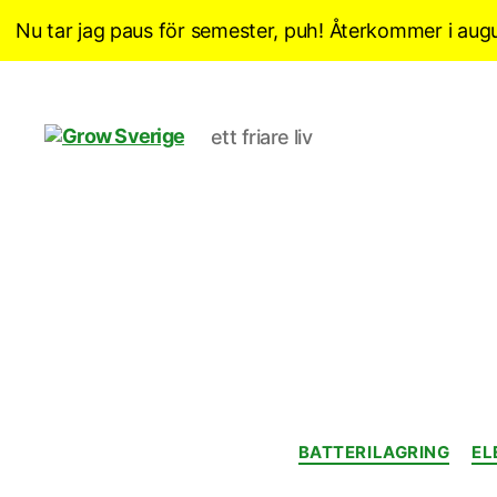
Nu tar jag paus för semester, puh! Återkommer i augu
ett friare liv
Grow
Sverige
BATTERILAGRING
EL