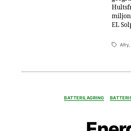
Hultsf
miljon
EL Sol
Afry
Etiketter
BATTERILAGRING
BATTER
Energ