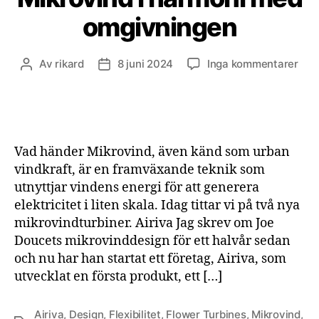
omgivningen
till
Av
rikard
8 juni 2024
Inga kommentarer
Inläggsförfattare
Inläggsdatum
Mik
i
har
me
omg
Vad händer Mikrovind, även känd som urban
vindkraft, är en framväxande teknik som
utnyttjar vindens energi för att generera
elektricitet i liten skala. Idag tittar vi på två nya
mikrovindturbiner. Airiva Jag skrev om Joe
Doucets mikrovinddesign för ett halvår sedan
och nu har han startat ett företag, Airiva, som
utvecklat en första produkt, ett […]
Airiva
,
Design
,
Flexibilitet
,
Flower Turbines
,
Mikrovind
,