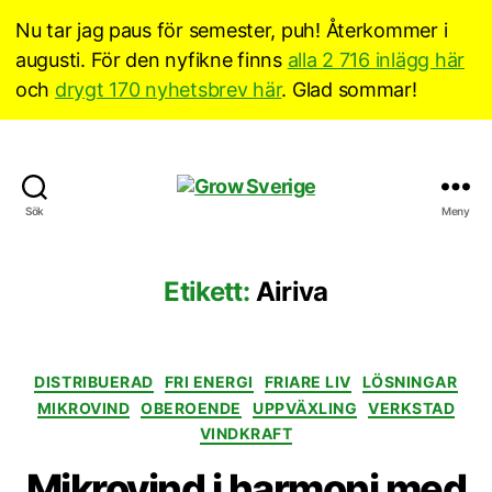
Nu tar jag paus för semester, puh! Återkommer i
augusti. För den nyfikne finns
alla 2 716 inlägg här
och
drygt 170 nyhetsbrev här
. Glad sommar!
Grow
Sök
Meny
Sverige
Etikett:
Airiva
Kategorier
DISTRIBUERAD
FRI ENERGI
FRIARE LIV
LÖSNINGAR
MIKROVIND
OBEROENDE
UPPVÄXLING
VERKSTAD
VINDKRAFT
Mikrovind i harmoni med