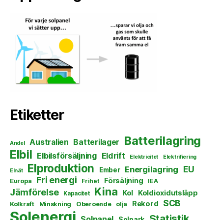
Etiketter
Batterilagring
Australien
Batterilager
Andel
Elbil
Elbilsförsäljning
Eldrift
Elektricitet
Elektrifiering
Elproduktion
EU
Energilagring
Ember
Elnät
Fri energi
Försäljning
Europa
Frihet
IEA
Kina
Jämförelse
Kol
Koldioxidutsläpp
Kapacitet
SCB
Rekord
Kolkraft
Minskning
Oberoende
olja
Solenergi
Statistik
Solpanel
Solpark