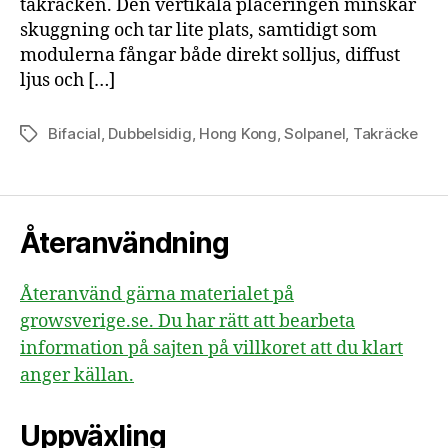
takräcken. Den vertikala placeringen minskar
skuggning och tar lite plats, samtidigt som
modulerna fångar både direkt solljus, diffust
ljus och […]
Bifacial
,
Dubbelsidig
,
Hong Kong
,
Solpanel
,
Takräcke
Etiketter
Återanvändning
Återanvänd gärna materialet på
growsverige.se. Du har rätt att bearbeta
information på sajten på villkoret att du klart
anger källan.
Uppväxling