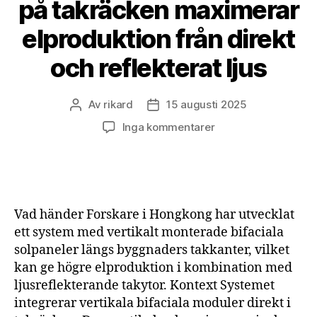
på takräcken maximerar
elproduktion från direkt
och reflekterat ljus
Av
rikard
15 augusti 2025
Inläggsförfattare
Inläggsdatum
till
Inga kommentarer
Dubbelsidiga
solpaneler
på
takräcken
maximerar
Vad händer Forskare i Hongkong har utvecklat
elproduktion
ett system med vertikalt monterade bifaciala
från
solpaneler längs byggnaders takkanter, vilket
direkt
kan ge högre elproduktion i kombination med
och
reflekterat
ljusreflekterande takytor. Kontext Systemet
ljus
integrerar vertikala bifaciala moduler direkt i