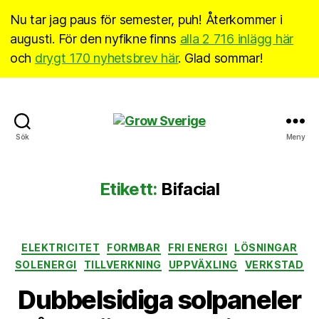
Nu tar jag paus för semester, puh! Återkommer i
augusti. För den nyfikne finns
alla 2 716 inlägg här
och
drygt 170 nyhetsbrev här
. Glad sommar!
Grow
Sök
Meny
Sverige
Etikett:
Bifacial
Kategorier
ELEKTRICITET
FORMBAR
FRI ENERGI
LÖSNINGAR
SOLENERGI
TILLVERKNING
UPPVÄXLING
VERKSTAD
Dubbelsidiga solpaneler