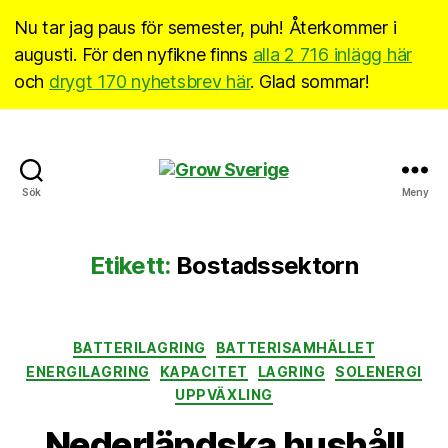
Nu tar jag paus för semester, puh! Återkommer i
augusti. För den nyfikne finns
alla 2 716 inlägg här
och
drygt 170 nyhetsbrev här
. Glad sommar!
Grow
Sök
Meny
Sverige
Etikett:
Bostadssektorn
Kategorier
BATTERILAGRING
BATTERISAMHÄLLET
ENERGILAGRING
KAPACITET
LAGRING
SOLENERGI
UPPVÄXLING
Nederländska hushåll