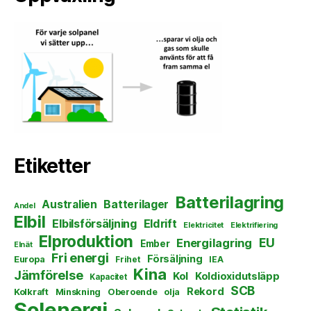
Etiketter
Batterilagring
Australien
Batterilager
Andel
Elbil
Elbilsförsäljning
Eldrift
Elektricitet
Elektrifiering
Elproduktion
EU
Energilagring
Ember
Elnät
Fri energi
Försäljning
Europa
Frihet
IEA
Kina
Jämförelse
Kol
Koldioxidutsläpp
Kapacitet
SCB
Rekord
Kolkraft
Minskning
Oberoende
olja
Solenergi