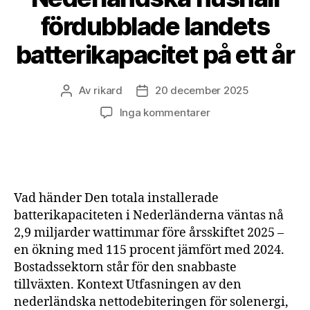
fördubblade landets
batterikapacitet på ett år
Av
rikard
20 december 2025
Inläggsförfattare
Inläggsdatum
till
Inga kommentarer
Nederländska
hushåll
fördubblade
landets
batterikapacitet
Vad händer Den totala installerade
på
batterikapaciteten i Nederländerna väntas nå
ett
2,9 miljarder wattimmar före årsskiftet 2025 –
år
en ökning med 115 procent jämfört med 2024.
Bostadssektorn står för den snabbaste
tillväxten. Kontext Utfasningen av den
nederländska nettodebiteringen för solenergi,