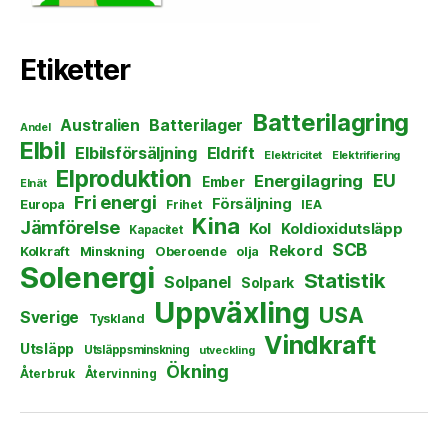
Etiketter
Batterilagring
Australien
Batterilager
Andel
Elbil
Elbilsförsäljning
Eldrift
Elektricitet
Elektrifiering
Elproduktion
EU
Energilagring
Ember
Elnät
Fri energi
Försäljning
Europa
Frihet
IEA
Kina
Jämförelse
Kol
Koldioxidutsläpp
Kapacitet
SCB
Rekord
Kolkraft
Minskning
Oberoende
olja
Solenergi
Statistik
Solpanel
Solpark
Uppväxling
USA
Sverige
Tyskland
Vindkraft
Utsläpp
Utsläppsminskning
utveckling
Ökning
Återbruk
Återvinning