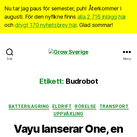
Nu tar jag paus för semester, puh! Återkommer i
augusti. För den nyfikne finns
alla 2 716 inlägg här
och
drygt 170 nyhetsbrev här
. Glad sommar!
Grow
Sök
Meny
Sverige
Etikett:
Budrobot
Kategorier
BATTERILAGRING
ELDRIFT
RÖRELSE
TRANSPORT
UPPVÄXLING
Vayu lanserar One, en