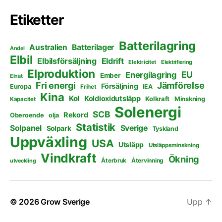
Etiketter
Batterilagring
Australien
Batterilager
Andel
Elbil
Elbilsförsäljning
Eldrift
Elektricitet
Elektrifiering
Elproduktion
EU
Energilagring
Ember
Elnät
Fri energi
Jämförelse
Försäljning
Europa
Frihet
IEA
Kina
Kol
Koldioxidutsläpp
Kolkraft
Minskning
Kapacitet
Solenergi
SCB
Rekord
Oberoende
olja
Statistik
Solpanel
Sverige
Solpark
Tyskland
Uppväxling
USA
Utsläpp
Utsläppsminskning
Vindkraft
Ökning
Återbruk
Återvinning
utveckling
© 2026
Grow Sverige
Upp
↑