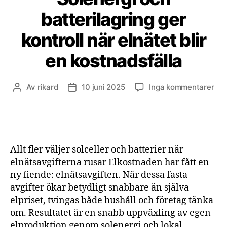
batterilagring ger
kontroll när elnätet blir
en kostnadsfälla
till
Av
rikard
10 juni 2025
Inga kommentarer
Inläggsförfattare
Inläggsdatum
Sol
och
bat
ger
kont
Allt fler väljer solceller och batterier när
när
elnätsavgifterna rusar Elkostnaden har fått en
eln
ny fiende: elnätsavgiften. När dessa fasta
blir
avgifter ökar betydligt snabbare än själva
en
kos
elpriset, tvingas både hushåll och företag tänka
om. Resultatet är en snabb uppväxling av egen
elproduktion genom solenergi och lokal