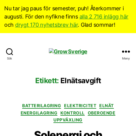
Nu tar jag paus för semester, puh! Återkommer i
augusti. För den nyfikne finns
alla 2 716 inlägg här
och
drygt 170 nyhetsbrev här
. Glad sommar!
Grow
Sök
Meny
Sverige
Etikett:
Elnätsavgift
Kategorier
BATTERILAGRING
ELEKTRICITET
ELNÄT
ENERGILAGRING
KONTROLL
OBEROENDE
UPPVÄXLING
Solenergi och