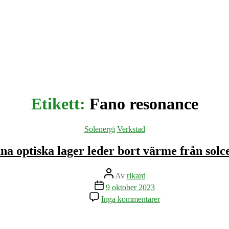
Etikett:
Fano resonance
Kategorier
Solenergi
Verkstad
na optiska lager leder bort värme från solce
Inläggsförfattare
Av
rikard
Inläggsdatum
9 oktober 2023
till
Inga kommentarer
Tunna
optiska
lager