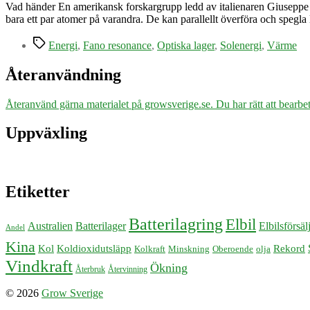
Vad händer En amerikansk forskargrupp ledd av italienaren Giuseppe Str
bara ett par atomer på varandra. De kan parallellt överföra och spegla
Etiketter
Energi
,
Fano resonance
,
Optiska lager
,
Solenergi
,
Värme
Återanvändning
Återanvänd gärna materialet på growsverige.se. Du har rätt att bearbeta
Uppväxling
Etiketter
Batterilagring
Elbil
Australien
Batterilager
Elbilsförsäl
Andel
Kina
Kol
Koldioxidutsläpp
Rekord
Kolkraft
Minskning
Oberoende
olja
Vindkraft
Ökning
Återbruk
Återvinning
© 2026
Grow Sverige