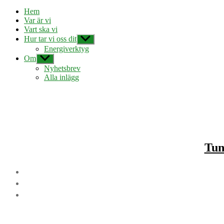
Hem
Var är vi
Vart ska vi
Hur tar vi oss dit
Visa
undermeny
Energiverktyg
Om
Visa
undermeny
Nyhetsbrev
Alla inlägg
Tun