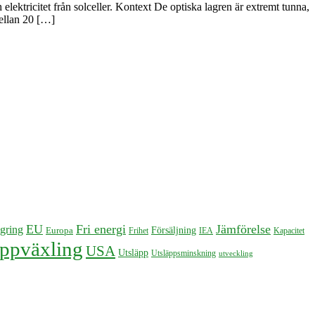
lektricitet från solceller. Kontext De optiska lagren är extremt tunna,
mellan 20 […]
EU
Fri energi
Jämförelse
gring
Försäljning
Europa
Frihet
IEA
Kapacitet
ppväxling
USA
Utsläpp
Utsläppsminskning
utveckling