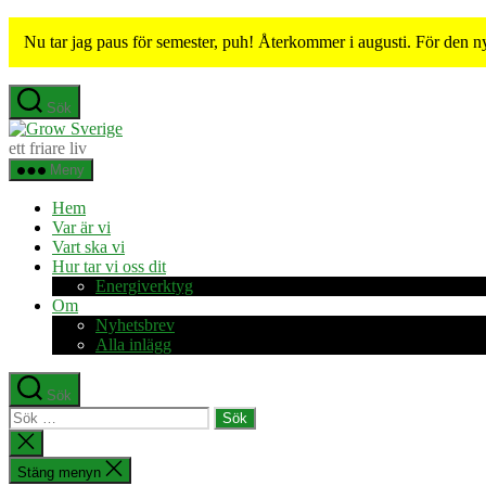
Nu tar jag paus för semester, puh! Återkommer i augusti. För den n
Hoppa
Sök
till
Grow
innehåll
Sverige
ett friare liv
Meny
Hem
Var är vi
Vart ska vi
Hur tar vi oss dit
Energiverktyg
Om
Nyhetsbrev
Alla inlägg
Sök
Sök
efter:
Stäng
sökningen
Stäng menyn