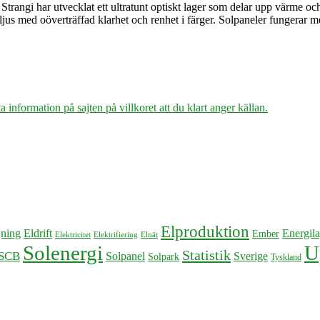
leder
angi har utvecklat ett ultratunt optiskt lager som delar upp värme och e
bort
 ljus med oöverträffad klarhet och renhet i färger. Solpaneler fungerar 
värme
från
solceller
 information på sajten på villkoret att du klart anger källan.
Elproduktion
Energila
jning
Eldrift
Ember
Elektricitet
Elektrifiering
Elnät
Solenergi
U
Statistik
SCB
Solpanel
Sverige
Solpark
Tyskland