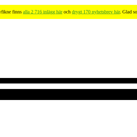
yfikne finns
alla 2 716 inlägg här
och
drygt 170 nyhetsbrev här
. Glad s