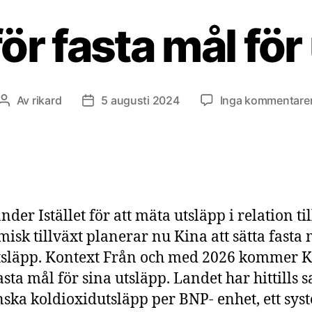
för fasta mål för
Av
rikard
5 augusti 2024
Inga kommentare
Inläggsförfattare
Inläggsdatum
der Istället för att mäta utsläpp i relation til
isk tillväxt planerar nu Kina att sätta fasta 
tsläpp. Kontext Från och med 2026 kommer 
asta mål för sina utsläpp. Landet har hittills s
nska koldioxidutsläpp per BNP- enhet, ett sys