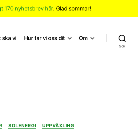
gt 170 nyhetsbrev här
. Glad sommar!
 ska vi
Hur tar vi oss dit
Om
Sök
R
SOLENERGI
UPPVÄXLING