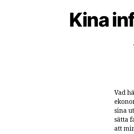
Kina in
Vad hän
ekonom
sina u
sätta f
att mi