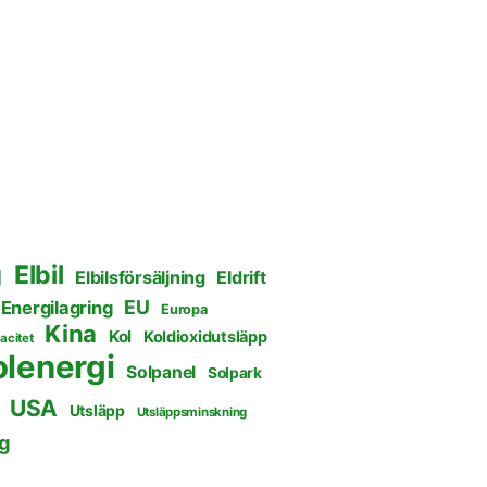
g
Elbil
Elbilsförsäljning
Eldrift
EU
Energilagring
Europa
Kina
Kol
Koldioxidutsläpp
acitet
olenergi
Solpanel
Solpark
USA
Utsläpp
Utsläppsminskning
g