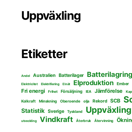
Uppväxling
Etiketter
Batterilagrin
Australien
Batterilager
Andel
Elproduktion
Ember
Elektricitet
Elektrifiering
Elnät
Fri energi
Jämförelse
Försäljning
Frihet
IEA
Kap
S
SCB
Rekord
Kolkraft
Minskning
Oberoende
olja
Uppväxling
Statistik
Sverige
Tyskland
Vindkraft
Öknin
Återbruk
Återvinning
utveckling