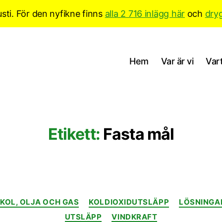
sti. För den nyfikne finns
alla 2 716 inlägg här
och
dry
Hem
Var är vi
Vart
Etikett:
Fasta mål
Kategorier
KOL, OLJA OCH GAS
KOLDIOXIDUTSLÄPP
LÖSNINGA
UTSLÄPP
VINDKRAFT