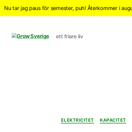
Nu tar jag paus för semester, puh! Återkommer i augu
ett friare liv
Grow
Sverige
ELEKTRICITET
KAPACITET