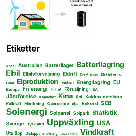
Etiketter
Batterilagring
Australien
Batterilager
Andel
Elbil
Elbilsförsäljning
Eldrift
Elektricitet
Elektrifiering
Elproduktion
EU
Energilagring
Ember
Elnät
Fri energi
Försäljning
Europa
Frihet
IEA
Kina
Jämförelse
Kol
Koldioxidutsläpp
Kapacitet
SCB
Rekord
Kolkraft
Minskning
Oberoende
olja
Solenergi
Statistik
Solpanel
Solpark
Uppväxling
USA
Sverige
Tyskland
Vindkraft
Utsläpp
Utsläppsminskning
utveckling