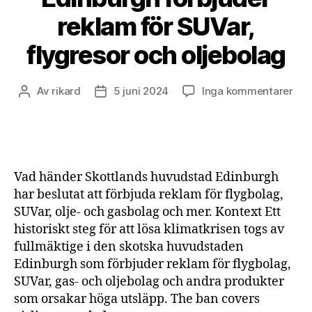
reklam för SUVar,
flygresor och oljebolag
till
Av
rikard
5 juni 2024
Inga kommentarer
Inläggsförfattare
Inläggsdatum
Edi
för
rek
för
SUV
Vad händer Skottlands huvudstad Edinburgh
fly
har beslutat att förbjuda reklam för flygbolag,
och
SUVar, olje- och gasbolag och mer. Kontext Ett
olj
historiskt steg för att lösa klimatkrisen togs av
fullmäktige i den skotska huvudstaden
Edinburgh som förbjuder reklam för flygbolag,
SUVar, gas- och oljebolag och andra produkter
som orsakar höga utsläpp. The ban covers