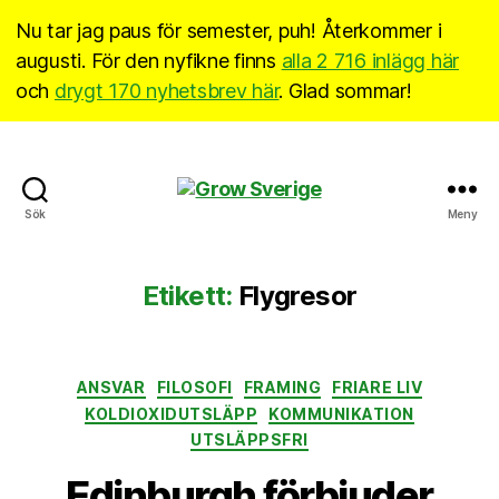
Nu tar jag paus för semester, puh! Återkommer i
augusti. För den nyfikne finns
alla 2 716 inlägg här
och
drygt 170 nyhetsbrev här
. Glad sommar!
Grow
Sök
Meny
Sverige
Etikett:
Flygresor
Kategorier
ANSVAR
FILOSOFI
FRAMING
FRIARE LIV
KOLDIOXIDUTSLÄPP
KOMMUNIKATION
UTSLÄPPSFRI
Edinburgh förbjuder