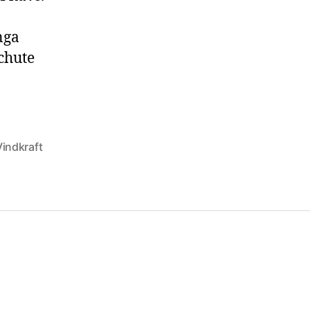
nga
chute
Vindkraft