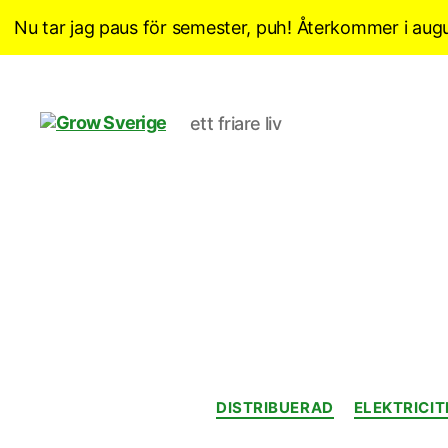
Nu tar jag paus för semester, puh! Återkommer i augu
ett friare liv
Grow
Sverige
DISTRIBUERAD
ELEKTRICIT