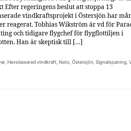
t Efter regeringens beslut att stoppa 13
serade vindkraftsprojekt i Östersjön har må
er reagerat. Tobhias Wikström är vd för Para
ing och tidigare flygchef för flygflottiljen i
tten. Han är skeptisk till […]
var
,
Havsbaserad vindkraft
,
Nato
,
Östersjön
,
Signalspaning
,