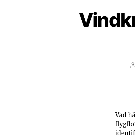
Vindkr
I
Vad hä
flygfl
identi