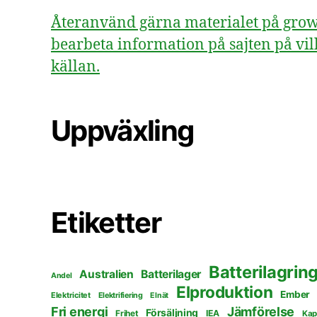
Återanvänd gärna materialet på growsv
bearbeta information på sajten på vill
källan.
Uppväxling
Etiketter
Batterilagrin
Australien
Batterilager
Andel
Elproduktion
Ember
Elektricitet
Elektrifiering
Elnät
Fri energi
Jämförelse
Försäljning
Frihet
IEA
Kap