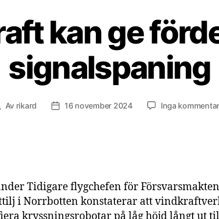
aft kan ge förde
signalspaning
Av
rikard
16 november 2024
Inga kommentar
nläggsförfattare
Inläggsdatum
nder Tidigare flygchefen för Försvarsmakten
ottilj i Norrbotten konstaterar att vindkraftve
fiera kryssningsrobotar på låg höjd långt ut til