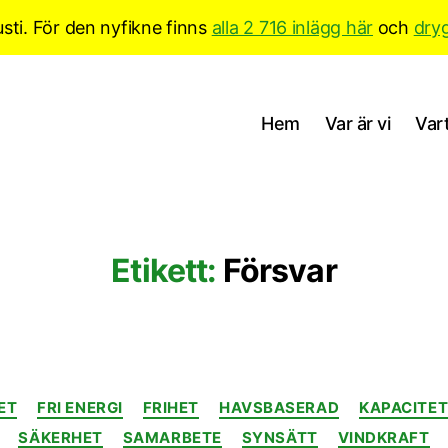
sti. För den nyfikne finns
alla 2 716 inlägg här
och
dry
Hem
Var är vi
Vart
Etikett:
Försvar
Kategorier
ET
FRI ENERGI
FRIHET
HAVSBASERAD
KAPACITE
SÄKERHET
SAMARBETE
SYNSÄTT
VINDKRAFT