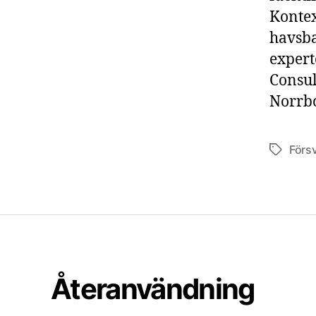
Kontex
havsba
expert
Consult
Norrbo
Förs
Etiketter
Återanvändning