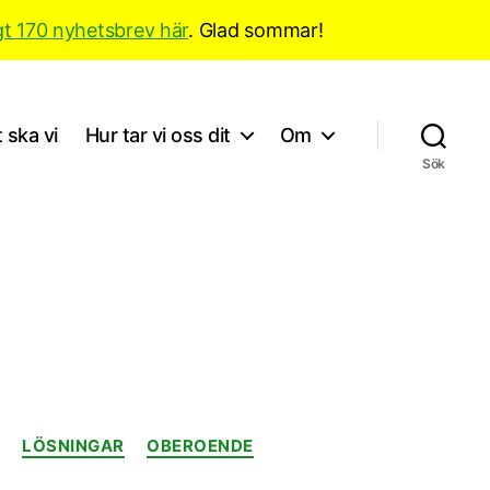
gt 170 nyhetsbrev här
. Glad sommar!
 ska vi
Hur tar vi oss dit
Om
Sök
T
LÖSNINGAR
OBEROENDE