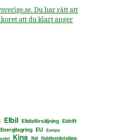
erige.se. Du har rätt att
koret att du klart anger
g
Elbil
Elbilsförsäljning
Eldrift
EU
Energilagring
Europa
Kina
Kol
Koldioxidutsläpp
acitet