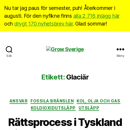
Nu tar jag paus för semester, puh! Återkommer i
augusti. För den nyfikne finns
alla 2 716 inlägg här
och
drygt 170 nyhetsbrev här
. Glad sommar!
Grow
Sök
Meny
Sverige
Etikett:
Glaciär
Kategorier
ANSVAR
FOSSILA BRÄNSLEN
KOL, OLJA OCH GAS
KOLDIOXIDUTSLÄPP
UTSLÄPP
Rättsprocess i Tyskland