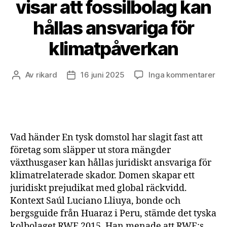
visar att fossilbolag kan
hållas ansvariga för
klimatpåverkan
till
Av
rikard
16 juni 2025
Inga kommentarer
Inläggsförfattare
Inläggsdatum
Rät
i
Tys
vis
att
Vad händer En tysk domstol har slagit fast att
fos
företag som släpper ut stora mängder
ka
växthusgaser kan hållas juridiskt ansvariga för
hål
klimatrelaterade skador. Domen skapar ett
ans
för
juridiskt prejudikat med global räckvidd.
kli
Kontext Saúl Luciano Lliuya, bonde och
bergsguide från Huaraz i Peru, stämde det tyska
kolbolaget RWE 2015. Han menade att RWE:s