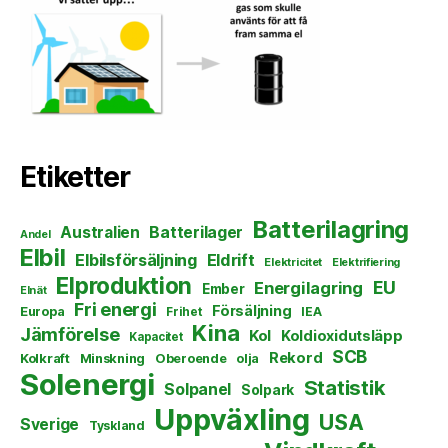
Etiketter
Batterilagring
Australien
Batterilager
Andel
Elbil
Elbilsförsäljning
Eldrift
Elektricitet
Elektrifiering
Elproduktion
EU
Energilagring
Ember
Elnät
Fri energi
Försäljning
Europa
Frihet
IEA
Kina
Jämförelse
Kol
Koldioxidutsläpp
Kapacitet
SCB
Rekord
Kolkraft
Minskning
Oberoende
olja
Solenergi
Statistik
Solpanel
Solpark
Uppväxling
USA
Sverige
Tyskland