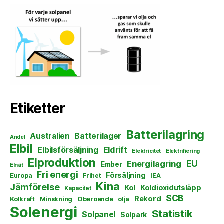
Etiketter
Batterilagring
Australien
Batterilager
Andel
Elbil
Elbilsförsäljning
Eldrift
Elektricitet
Elektrifiering
Elproduktion
EU
Energilagring
Ember
Elnät
Fri energi
Försäljning
Europa
Frihet
IEA
Kina
Jämförelse
Kol
Koldioxidutsläpp
Kapacitet
SCB
Rekord
Kolkraft
Minskning
Oberoende
olja
Solenergi
Statistik
Solpanel
Solpark