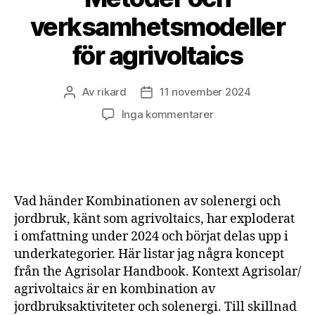
verksamhetsmodeller
för agrivoltaics
Av
rikard
11 november 2024
Inläggsförfattare
Inläggsdatum
till
Inga kommentarer
Metoder
och
verksamhetsmodell
för
agrivoltaics
Vad händer Kombinationen av solenergi och
jordbruk, känt som agrivoltaics, har exploderat
i omfattning under 2024 och börjat delas upp i
underkategorier. Här listar jag några koncept
från the Agrisolar Handbook. Kontext Agrisolar/
agrivoltaics är en kombination av
jordbruksaktiviteter och solenergi. Till skillnad