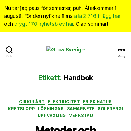
Nu tar jag paus för semester, puh! Återkommer i
augusti. För den nyfikne finns
alla 2 716 inlägg här
och
drygt 170 nyhetsbrev här
. Glad sommar!
Grow
Sök
Meny
Sverige
Etikett:
Handbok
Kategorier
CIRKULÄRT
ELEKTRICITET
FRISK NATUR
KRETSLOPP
LÖSNINGAR
SAMARBETE
SOLENERGI
UPPVÄXLING
VERKSTAD
Metoder och