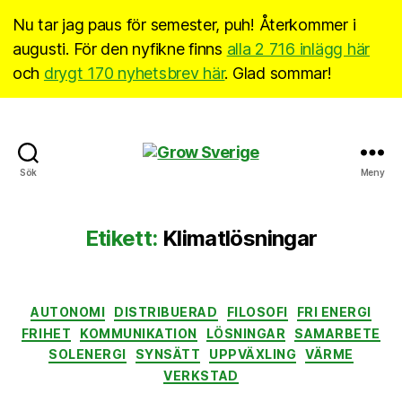
Nu tar jag paus för semester, puh! Återkommer i
augusti. För den nyfikne finns
alla 2 716 inlägg här
och
drygt 170 nyhetsbrev här
. Glad sommar!
Grow
Sök
Meny
Sverige
Etikett:
Klimatlösningar
Kategorier
AUTONOMI
DISTRIBUERAD
FILOSOFI
FRI ENERGI
FRIHET
KOMMUNIKATION
LÖSNINGAR
SAMARBETE
SOLENERGI
SYNSÄTT
UPPVÄXLING
VÄRME
VERKSTAD