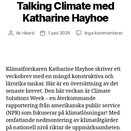
Talking Climate med
Katharine Hayhoe
till
Av
rikard
1 juni 2026
Inga kommentarer
Inläggsförfattare
Inläggsdatum
Talk
Cli
me
Kat
Hay
Klimatforskaren Katharine Hayhoe skriver ett
veckobrev med en mängd konstruktiva och
lärorika tankar. Här är en översättning av det
senaste brevet. Den här veckan är Climate
Solutions Week – en återkommande
rapportering från amerikanska public service
(NPR) som fokuserar på klimatlösningar! Med
omfattande nedmontering av klimatåtgärder
på nationell nivå riktar de uppmärksamheten