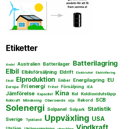
Etiketter
Batterilagring
Australien
Batterilager
Andel
Elbil
Elbilsförsäljning
Eldrift
Elektricitet
Elektrifiering
Elproduktion
EU
Energilagring
Ember
Elnät
Fri energi
Försäljning
Europa
Frihet
IEA
Kina
Jämförelse
Kol
Koldioxidutsläpp
Kapacitet
SCB
Rekord
Kolkraft
Minskning
Oberoende
olja
Solenergi
Statistik
Solpanel
Solpark
Uppväxling
USA
Sverige
Tyskland
Vindkraft
Utsläpp
Utsläppsminskning
utveckling