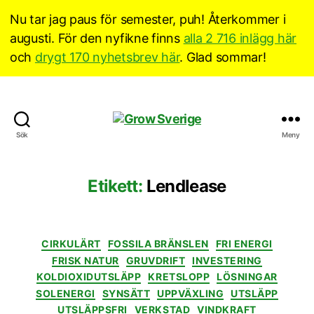
Nu tar jag paus för semester, puh! Återkommer i
augusti. För den nyfikne finns
alla 2 716 inlägg här
och
drygt 170 nyhetsbrev här
. Glad sommar!
Grow
Sök
Meny
Sverige
Etikett:
Lendlease
Kategorier
CIRKULÄRT
FOSSILA BRÄNSLEN
FRI ENERGI
FRISK NATUR
GRUVDRIFT
INVESTERING
KOLDIOXIDUTSLÄPP
KRETSLOPP
LÖSNINGAR
SOLENERGI
SYNSÄTT
UPPVÄXLING
UTSLÄPP
UTSLÄPPSFRI
VERKSTAD
VINDKRAFT