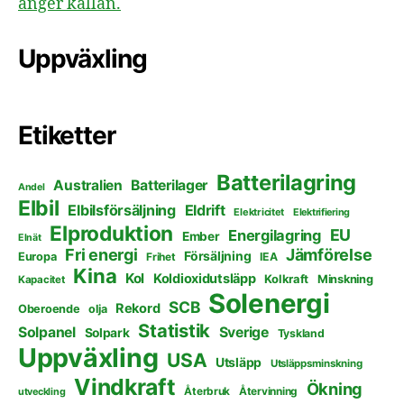
anger källan.
Uppväxling
Etiketter
Batterilagring
Australien
Batterilager
Andel
Elbil
Elbilsförsäljning
Eldrift
Elektricitet
Elektrifiering
Elproduktion
EU
Energilagring
Ember
Elnät
Fri energi
Jämförelse
Försäljning
Europa
Frihet
IEA
Kina
Kol
Koldioxidutsläpp
Kolkraft
Minskning
Kapacitet
Solenergi
SCB
Rekord
Oberoende
olja
Statistik
Solpanel
Sverige
Solpark
Tyskland
Uppväxling
USA
Utsläpp
Utsläppsminskning
Vindkraft
Ökning
Återbruk
Återvinning
utveckling