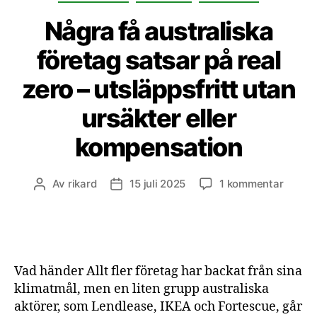
Några få australiska
företag satsar på real
zero – utsläppsfritt utan
ursäkter eller
kompensation
till
Av
rikard
15 juli 2025
1 kommentar
Inläggsförfattare
Inläggsdatum
Några
få
austra
företa
satsar
Vad händer Allt fler företag har backat från sina
på
klimatmål, men en liten grupp australiska
real
aktörer, som Lendlease, IKEA och Fortescue, går
zero