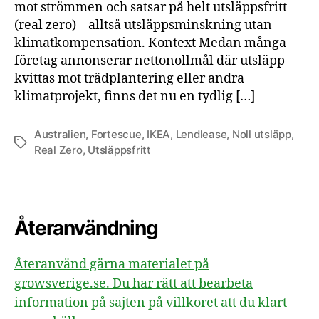
mot strömmen och satsar på helt utsläppsfritt
–
utsläpp
(real zero) – alltså utsläppsminskning utan
utan
klimatkompensation. Kontext Medan många
ursäkt
företag annonserar nettonollmål där utsläpp
eller
kvittas mot trädplantering eller andra
kompe
klimatprojekt, finns det nu en tydlig […]
Australien
,
Fortescue
,
IKEA
,
Lendlease
,
Noll utsläpp
,
Etiketter
Real Zero
,
Utsläppsfritt
Återanvändning
Återanvänd gärna materialet på
growsverige.se. Du har rätt att bearbeta
information på sajten på villkoret att du klart