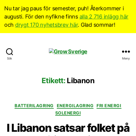
Nu tar jag paus för semester, puh! Återkommer i
augusti. För den nyfikne finns
alla 2 716 inlägg här
och
drygt 170 nyhetsbrev här
. Glad sommar!
Grow
Sök
Meny
Sverige
Etikett:
Libanon
Kategorier
BATTERILAGRING
ENERGILAGRING
FRI ENERGI
SOLENERGI
I Libanon satsar folket på