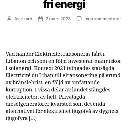
fri energi
till
Av
rikard
2 mars 2023
Inga kommentarer
Inläggsförfattare
Inläggsdatum
I
Lib
sat
fol
på
Vad händer Elektricitet ransoneras hårt i
fri
Libanon och som en följd investerar människor
ene
i solenergi. Kontext 2021 tvingades statsägda
Electricité du Liban till elransonering på grund
av bränslebrist, en följd av omfattande
korruption. I vissa delar av landet stängdes
elektriciteten av helt. Privatägda
dieselgeneratorer kvarstod som det enda
alternativet för elektricitet tjugotvå av dygnets
tjugofyra […]