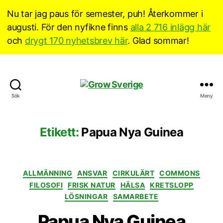
Nu tar jag paus för semester, puh! Återkommer i
augusti. För den nyfikne finns
alla 2 716 inlägg här
och
drygt 170 nyhetsbrev här
. Glad sommar!
Grow
Sök
Meny
Sverige
Etikett:
Papua Nya Guinea
Kategorier
ALLMÄNNING
ANSVAR
CIRKULÄRT
COMMONS
FILOSOFI
FRISK NATUR
HÄLSA
KRETSLOPP
LÖSNINGAR
SAMARBETE
Papua Nya Guinea