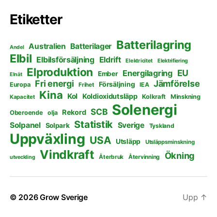
Etiketter
Batterilagring
Australien
Batterilager
Andel
Elbil
Elbilsförsäljning
Eldrift
Elektricitet
Elektrifiering
Elproduktion
EU
Energilagring
Ember
Elnät
Fri energi
Jämförelse
Försäljning
Europa
Frihet
IEA
Kina
Kol
Koldioxidutsläpp
Kolkraft
Minskning
Kapacitet
Solenergi
SCB
Rekord
Oberoende
olja
Statistik
Solpanel
Sverige
Solpark
Tyskland
Uppväxling
USA
Utsläpp
Utsläppsminskning
Vindkraft
Ökning
Återbruk
Återvinning
utveckling
© 2026
Grow Sverige
Upp
↑