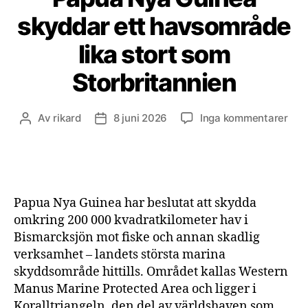
skyddar ett havsområde
lika stort som
Storbritannien
till
Av
rikard
8 juni 2026
Inga kommentarer
Inläggsförfattare
Inläggsdatum
Pap
Nya
Gui
sky
ett
Papua Nya Guinea har beslutat att skydda
hav
omkring 200 000 kvadratkilometer hav i
lika
Bismarcksjön mot fiske och annan skadlig
stor
verksamhet – landets största marina
som
Stor
skyddsområde hittills. Området kallas Western
Manus Marine Protected Area och ligger i
Koralltriangeln, den del av världshaven som