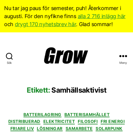
Nu tar jag paus för semester, puh! Återkommer i
augusti. För den nyfikne finns
alla 2 716 inlägg här
och
drygt 170 nyhetsbrev här
. Glad sommar!
Sök
Meny
Grow
Sverige
Etikett:
Samhällsaktivist
Kategorier
BATTERILAGRING
BATTERISAMHÄLLET
DISTRIBUERAD
ELEKTRICITET
FILOSOFI
FRI ENERGI
FRIARE LIV
LÖSNINGAR
SAMARBETE
SOLARPUNK