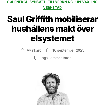
SOLENERGI
SYNSÄTT
TILLVERKNING
UPPVÄXLING
VERKSTAD
Saul Griffith mobiliserar
hushållens makt över
elsystemet
Av
rikard
10 september 2025
Inläggsförfattare
Inläggsdatum
till
Inga kommentarer
Saul
Griffith
mobiliserar
hushållens
makt
över
elsystemet